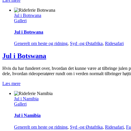
Læs mere
Jul i Botswana
Galleri
Jul i Botswana
Generelt om heste og ridning
,
Syd -og Østafrika
,
Ridesafari
Jul i Botswana
Hvis du har funderet over, hvordan det kunne være at tilbringe julen p
dele, hvordan rideoperatører rundt om i verden normalt tilbringer høj
Læs mere
Jul i Namibia
Galleri
Jul i Namibia
Generelt om heste og ridning
,
Syd -og Østafrika
,
Ridesafari
,
Fa