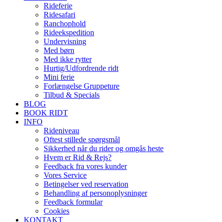
Rideferie
Ridesafari
Ranchophold
Rideekspedition
Undervisning
Med børn
Med ikke rytter
Hurtig/Udfordrende ridt
Mini ferie
Forlængelse Gruppeture
Tilbud & Specials
BLOG
BOOK RIDT
INFO
Rideniveau
Oftest stillede spørgsmål
Sikkerhed når du rider og omgås heste
Hvem er Rid & Rejs?
Feedback fra vores kunder
Vores Service
Betingelser ved reservation
Behandling af personoplysninger
Feedback formular
Cookies
KONTAKT