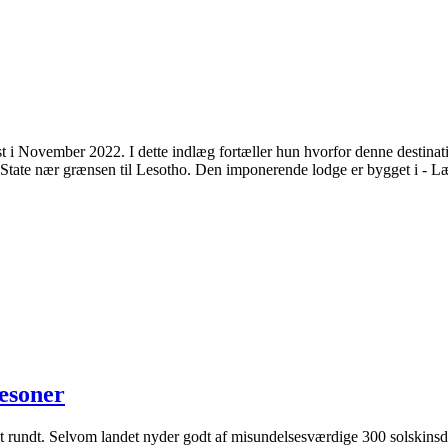
 i November 2022. I dette indlæg fortæller hun hvorfor denne destinat
 State nær grænsen til Lesotho. Den imponerende lodge er bygget i - L
sæsoner
t rundt. Selvom landet nyder godt af misundelsesværdige 300 solskinsdag