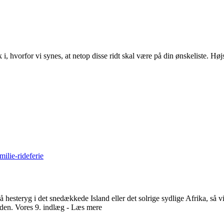
k i, hvorfor vi synes, at netop disse ridt skal være på din ønskeliste. H
milie-rideferie
å hesteryg i det snedækkede Island eller det solrige sydlige Afrika, så v
tiden. Vores 9. indlæg - Læs mere