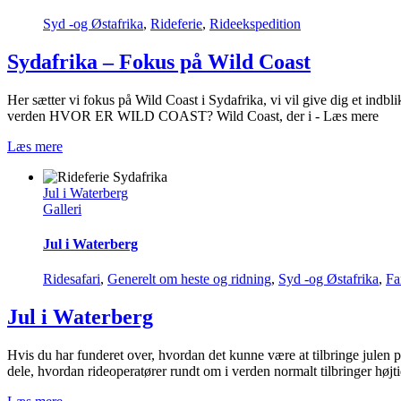
Syd -og Østafrika
,
Rideferie
,
Rideekspedition
Sydafrika – Fokus på Wild Coast
Her sætter vi fokus på Wild Coast i Sydafrika, vi vil give dig et indbli
verden HVOR ER WILD COAST? Wild Coast, der i - Læs mere
Læs mere
Jul i Waterberg
Galleri
Jul i Waterberg
Ridesafari
,
Generelt om heste og ridning
,
Syd -og Østafrika
,
Fa
Jul i Waterberg
Hvis du har funderet over, hvordan det kunne være at tilbringe julen p
dele, hvordan rideoperatører rundt om i verden normalt tilbringer høj