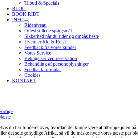
Tilbud & Specials
BLOG
BOOK RIDT
INFO
Rideniveau
Oftest stillede spørgsmål
Sikkerhed når du rider og omgås heste
Hvem er Rid & Rejs?
Feedback fra vores kunder
Vores Service
Betingelser ved reservation
Behandling af personoplysninger
Feedback formular
Cookies
KONTAKT
Jul i Botswana
Forrige
Næste
Hvis du har funderet over, hvordan det kunne være at tilbringe julen på
eller det solrige sydlige Afrika, så vil du måske nyde vores næste par blo