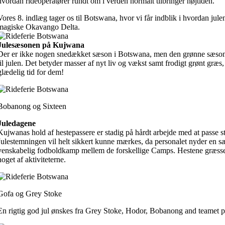
hvordan rideoperatører rundt om i verden normalt tilbringer højtiden.
Vores 8. indlæg tager os til Botswana, hvor vi får indblik i hvordan ju
magiske Okavango Delta.
Julesæsonen på Kujwana
Der er ikke nogen snedækket sæson i Botswana, men den grønne sæson
til julen. Det betyder masser af nyt liv og vækst samt frodigt grønt græs,
glædelig tid for dem!
Bobanong og Sixteen
Juledagene
Kujwanas hold af hestepassere er stadig på hårdt arbejde med at passe s
Julestemningen vil helt sikkert kunne mærkes, da personalet nyder en særl
venskabelig fodboldkamp mellem de forskellige Camps. Hestene græsser t
noget af aktiviteterne.
Gofa og Grey Stoke
En rigtig god jul ønskes fra Grey Stoke, Hodor, Bobanong and teame