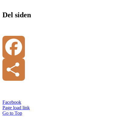
Del siden
Facebook
Share
© Copyright 2017 -
2026 |
Kap Webdesign
| All Rights Reserved
Facebook
Page load link
Go to Top