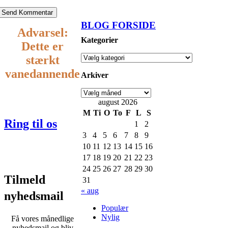
BLOG FORSIDE
Advarsel:
Kategorier
Dette er
stærkt
vanedannende
Arkiver
august 2026
22
M
Ti
O
To
F
L
S
Ring til os
1
2
3
4
5
6
7
8
9
418 418
10
11
12
13
14
15
16
17
18
19
20
21
22
23
24
25
26
27
28
29
30
Tilmeld
31
« aug
nyhedsmail
Populær
Nylig
Få vores månedlige
nyhedsmail og bliv