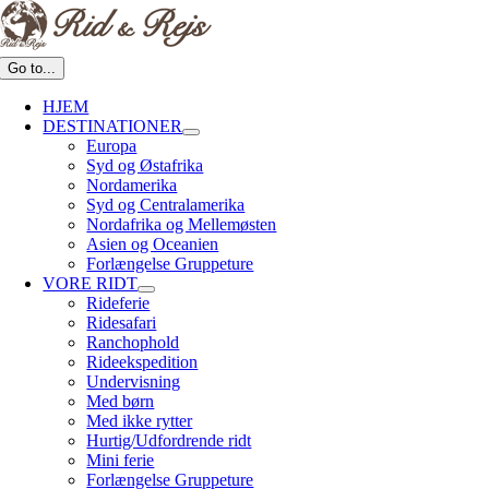
Go to...
HJEM
DESTINATIONER
Europa
Syd og Østafrika
Nordamerika
Syd og Centralamerika
Nordafrika og Mellemøsten
Asien og Oceanien
Forlængelse Gruppeture
VORE RIDT
Rideferie
Ridesafari
Ranchophold
Rideekspedition
Undervisning
Med børn
Med ikke rytter
Hurtig/Udfordrende ridt
Mini ferie
Forlængelse Gruppeture