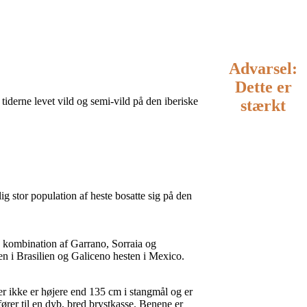
al
Advarsel:
Dette er
iderne levet vild og semi-vild på den iberiske
stærkt
g stor population af heste bosatte sig på den
en kombination af Garrano, Sorraia og
en i Brasilien og Galiceno hesten i Mexico.
er ikke er højere end 135 cm i stangmål og er
fører til en dyb, bred brystkasse. Benene er