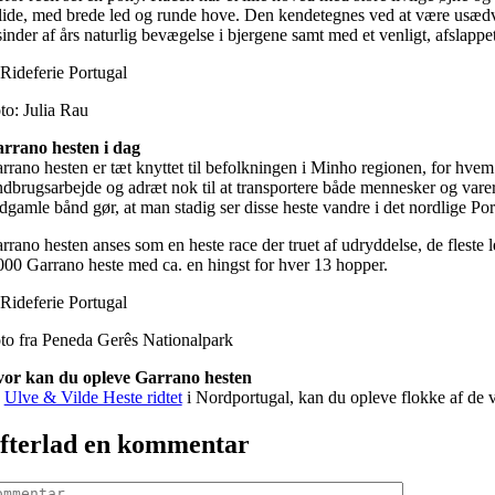
lide, med brede led og runde hove. Den kendetegnes ved at være usædva
sinder af års naturlig bevægelse i bjergene samt med et venligt, afslap
to: Julia Rau
rrano hesten i dag
rrano hesten er tæt knyttet til befolkningen i Minho regionen, for hvem ra
ndbrugsarbejde og adræt nok til at transportere både mennesker og varer
dgamle bånd gør, at man stadig ser disse heste vandre i det nordlige Por
rrano hesten anses som en heste race der truet af udryddelse, de fleste l
000 Garrano heste med ca. en hingst for hver 13 hopper.
to fra Peneda Gerês Nationalpark
or kan du opleve Garrano hesten
å
Ulve & Vilde Heste ridtet
i Nordportugal, kan du opleve flokke af de 
fterlad en kommentar
mmentar