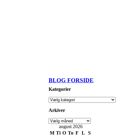
BLOG FORSIDE
Kategorier
Arkiver
august 2026
M
Ti
O
To
F
L
S