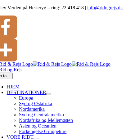
Skip
lev Verden på Hesteryg – ring: 22 418 418
|
info@ridogrejs.dk
to
content
cebook
l
o to...
HJEM
DESTINATIONER
Europa
Syd og Østafrika
Nordamerika
Syd og Centralamerika
Nordafrika og Mellemøsten
Asien og Oceanien
Forlængelse Gruppeture
VORE RIDT