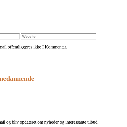
mail offentliggøres ikke I Kommentar.
anedannende
22 418 418
l og bliv opdateret om nyheder og interessante tilbud.