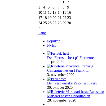
1
2
3
4
5
6
7
8
9
10
11
12
13
14
15
16
17
18
19
20
21
22
23
24
25
26
27
28
29
30
31
« aug
Populær
Nylig
Den Færøske hest på Færøerne
1. juli 2021
Camargue hesten i Frankrig
3. november 2020
Den Peruvianske Paso hest i Peru
30. oktober 2020
Marwari hesten i Nordindien
28. november 2020