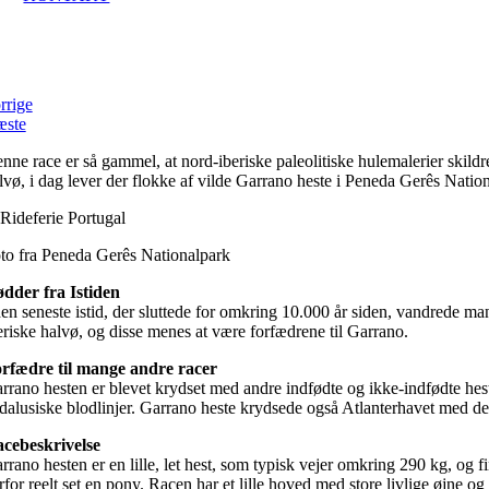
G
rrige
ste
nne race er så gammel, at nord-iberiske paleolitiske hulemalerier skild
lvø, i dag lever der flokke af vilde Garrano heste i Peneda Gerês Natio
to fra Peneda Gerês Nationalpark
dder fra Istiden
den seneste istid, der sluttede for omkring 10.000 år siden, vandrede ma
eriske halvø, og disse menes at være forfædrene til Garrano.
rfædre til mange andre racer
rrano hesten er blevet krydset med andre indfødte og ikke-indfødte hest
dalusiske blodlinjer. Garrano heste krydsede også Atlanterhavet med de 
cebeskrivelse
rrano hesten er en lille, let hest, som typisk vejer omkring 290 kg, og
rfor reelt set en pony. Racen har et lille hoved med store livlige øjne og