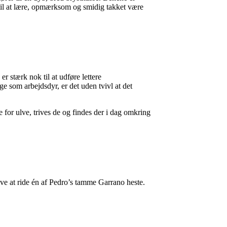
til at lære, opmærksom og smidig takket være
r stærk nok til at udføre lettere
e som arbejdsdyr, er det uden tvivl at det
e for ulve, trives de og findes der i dag omkring
e at ride én af Pedro’s tamme Garrano heste.