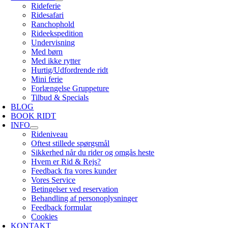
Rideferie
Ridesafari
Ranchophold
Rideekspedition
Undervisning
Med børn
Med ikke rytter
Hurtig/Udfordrende ridt
Mini ferie
Forlængelse Gruppeture
Tilbud & Specials
BLOG
BOOK RIDT
INFO
Rideniveau
Oftest stillede spørgsmål
Sikkerhed når du rider og omgås heste
Hvem er Rid & Rejs?
Feedback fra vores kunder
Vores Service
Betingelser ved reservation
Behandling af personoplysninger
Feedback formular
Cookies
KONTAKT