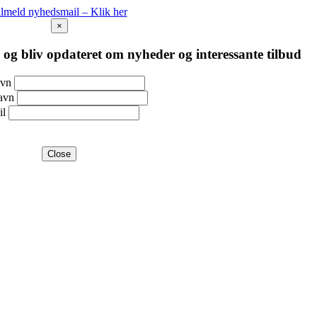
ilmeld nyhedsmail – Klik her
×
og bliv opdateret om nyheder og interessante tilbud
avn
avn
il
Close