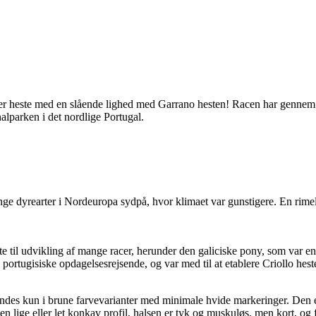
arrano hesten i Nord Portug
rer heste med en slående lighed med Garrano hesten! Racen har gennem t
nalparken i det nordlige Portugal.
nge dyrearter i Nordeuropa sydpå, hvor klimaet var gunstigere. En rimeli
e til udvikling af ​​mange racer, herunder den galiciske pony, som var 
portugisiske opdagelsesrejsende, og var med til at etablere Criollo hest
 findes kun i brune farvevarianter med minimale hvide markeringer. Den 
 en lige eller let konkav profil, halsen er tyk og muskuløs, men kort, og 