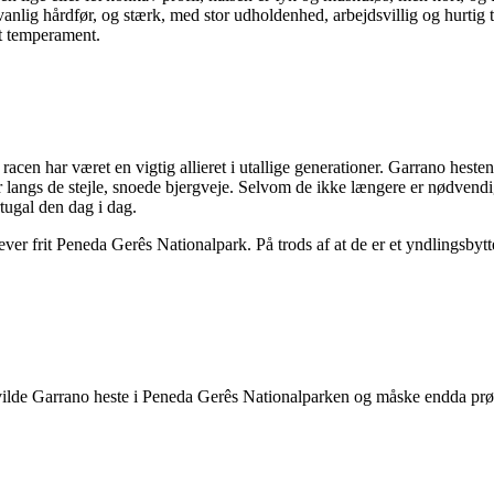
nlig hårdfør, og stærk, med stor udholdenhed, arbejdsvillig og hurtig 
pet temperament.
cen har været en vigtig allieret i utallige generationer. Garrano hesten e
 langs de stejle, snoede bjergveje. Selvom de ikke længere er nødvendig
tugal den dag i dag.
ever frit Peneda Gerês Nationalpark. På trods af at de er et yndlingsbytt
vilde Garrano heste i Peneda Gerês Nationalparken og måske endda prøv