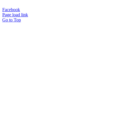
© Copyright 2017 -
2026 |
Kap Webdesign
| All Rights Reserved
Facebook
Page load link
Go to Top