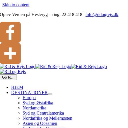
Skip to content
Oplev Verden på Hesteryg – ring: 22 418 418
|
info@ridogrejs.dk
Facebook
Del
Go to...
HJEM
DESTINATIONER
Europa
Syd og Østafrika
Nordamerika
Syd og Centralamerika
Nordafrika og Mellemøsten
Asien og Oceanien