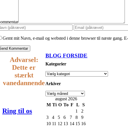
ommentar
Gemt mit Navn, e-mail og websted i denne browser til næste gang. E-
BLOG FORSIDE
Advarsel:
Kategorier
Dette er
stærkt
vanedannende
Arkiver
august 2026
22
M
Ti
O
To
F
L
S
Ring til os
1
2
3
4
5
6
7
8
9
418 418
10
11
12
13
14
15
16