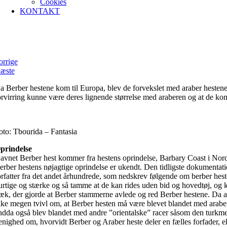
Cookies
KONTAKT
Berber hesten i Nordafrika
orrige
æste
a Berber hestene kom til Europa, blev de forvekslet med araber hestene,
orvirring kunne være deres lignende størrelse med araberen og at de ko
oto: Tbourida – Fantasia
prindelse
avnet Berber hest kommer fra hestens oprindelse, Barbary Coast i Norda
erber hestens nøjagtige oprindelse er ukendt. Den tidligste dokumentat
orfatter fra det andet århundrede, som nedskrev følgende om berber hest
urtige og stærke og så tamme at de kan rides uden bid og hovedtøj, og 
ræk, der gjorde at Berber stammerne avlede og red Berber hestene. Da ar
kke megen tvivl om, at Berber hesten må være blevet blandet med araber
ndda også blev blandet med andre ”orientalske” racer såsom den turkmens
enighed om, hvorvidt Berber og Araber heste deler en fælles forfader, 