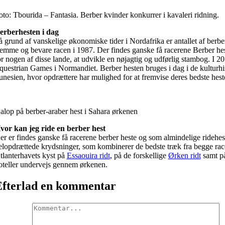
oto: Tbourida – Fantasia. Berber kvinder konkurrer i kavaleri ridning.
erberhesten i dag
å grund af vanskelige økonomiske tider i Nordafrika er antallet af berbe
remme og bevare racen i 1987. Der findes ganske få racerene Berber hes
or nogen af disse lande, at udvikle en nøjagtig og udførlig stambog. I 
questrian Games i Normandiet. Berber hesten bruges i dag i de kulturhist
unesien, hvor opdrættere har mulighed for at fremvise deres bedste heste
alop på berber-araber hest i Sahara ørkenen
vor kan jeg ride en berber hest
er er findes ganske få racerene berber heste og som almindelige ridehest
elopdrættede krydsninger, som kombinerer de bedste træk fra begge race
tlanterhavets kyst på
Essaouira ridt
, på de forskellige
Ørken ridt
samt p
oteller undervejs gennem ørkenen.
Efterlad en kommentar