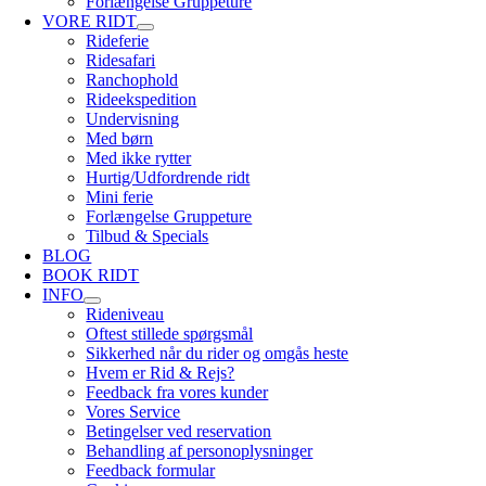
Forlængelse Gruppeture
VORE RIDT
Rideferie
Ridesafari
Ranchophold
Rideekspedition
Undervisning
Med børn
Med ikke rytter
Hurtig/Udfordrende ridt
Mini ferie
Forlængelse Gruppeture
Tilbud & Specials
BLOG
BOOK RIDT
INFO
Rideniveau
Oftest stillede spørgsmål
Sikkerhed når du rider og omgås heste
Hvem er Rid & Rejs?
Feedback fra vores kunder
Vores Service
Betingelser ved reservation
Behandling af personoplysninger
Feedback formular