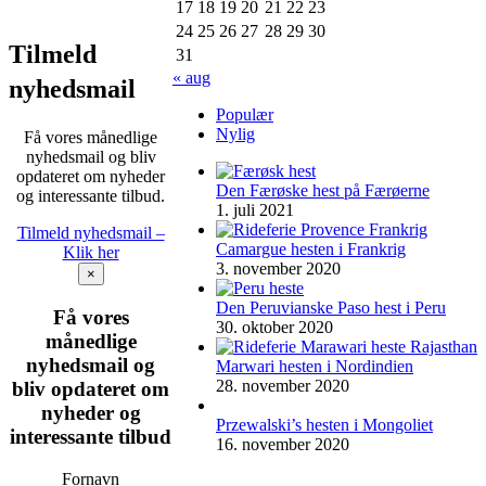
17
18
19
20
21
22
23
24
25
26
27
28
29
30
Tilmeld
31
« aug
nyhedsmail
Populær
Nylig
Få vores månedlige
nyhedsmail og bliv
opdateret om nyheder
Den Færøske hest på Færøerne
og interessante tilbud.
1. juli 2021
Tilmeld nyhedsmail –
Camargue hesten i Frankrig
Klik her
3. november 2020
×
Den Peruvianske Paso hest i Peru
Få vores
30. oktober 2020
månedlige
nyhedsmail og
Marwari hesten i Nordindien
28. november 2020
bliv opdateret om
nyheder og
Przewalski’s hesten i Mongoliet
interessante tilbud
16. november 2020
Fornavn