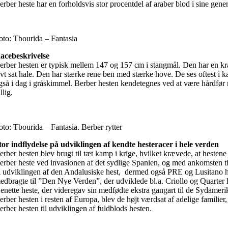
erber heste har en forholdsvis stor procentdel af araber blod i sine gener
oto: Tbourida – Fantasia
acebeskrivelse
erber hesten er typisk mellem 147 og 157 cm i stangmål. Den har en kraf
avt sat hale. Den har stærke rene ben med stærke hove. De ses oftest i k
gså i dag i gråskimmel. Berber hesten kendetegnes ved at være hårdfør m
llig.
oto: Tbourida – Fantasia. Berber rytter
tor indflydelse på udviklingen af kendte hesteracer i hele verden
erber hesten blev brugt til tæt kamp i krige, hvilket krævede, at hestene
erber heste ved invasionen af det sydlige Spanien, og med ankomsten t
il udviklingen af den Andalusiske hest, dermed også PRE og Lusitano h
edbragte til ”Den Nye Verden”, der udviklede bl.a. Criollo og Quarter
enette heste, der videregav sin medfødte ekstra gangart til de Sydamer
erber hesten i resten af Europa, blev de højt værdsat af adelige familier
erber hesten til udviklingen af fuldblods hesten.