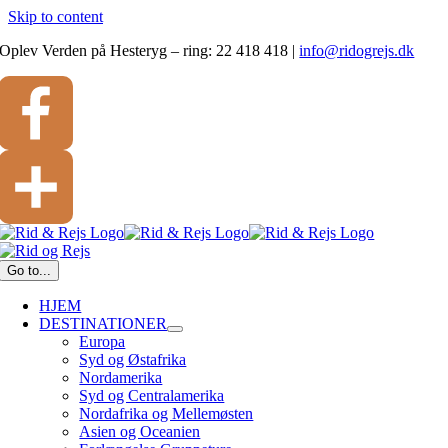
Skip to content
Oplev Verden på Hesteryg – ring: 22 418 418
|
info@ridogrejs.dk
Facebook
Del
Go to...
HJEM
DESTINATIONER
Europa
Syd og Østafrika
Nordamerika
Syd og Centralamerika
Nordafrika og Mellemøsten
Asien og Oceanien