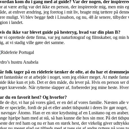
vordan kom du i gang med at guide? Var der nogen, der inspirere
r at være ærlig var det ikke en person, der inspirerede mig, men min eg
åde, at enhver ændring, jeg foretog i mit liv, bragte mig tættere på d
re muligt. Vi blev begge født i Lissabon, og nu, 48 år senere, tilbyder
gion i landet.
vis du ikke var blevet guide på hesteryg, hvad var din plan B?
r vi oprettede dette firma, var jeg naturfotograf og filmskaber, og min 
g, at vi stadig ville gøre det samme.
edro’s hustru Anabela
år folk tager på en rideferie tænker de ofte, at du har et drømmej
t fantastiske er at arbejde i noget, som jeg elsker meget. At møde fanta
ide ikke kun et job. Det er den måde, du lever på. Hvis en person ser de
get krævende. Når rytterne slapper af, forbereder jeg mine heste. Hver d
ar du en favorit hest? Og hvorfor?
le de dyr, vi har på vores gård, er en del af vores familie. Næsten alle
le er specielle, fordi de på et eller andet tidspunkt i deres liv gør nog
 navngav Átomo. Han er en stor krydsning af en Lusitano og en araber. 
nge hjælpe ham med at stå, så han kunne die hos sin mor. På det tidspun
este der red ham og nu er han en stærk hest, der virkelig giver udtrykk
rker nu meget glad og tilfreds med at tage sig af andre ryttere på vore t