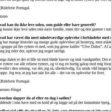
tomo
vad kan du ikke leve uden, som guide eller bare generelt?
eg kunne ikke leve uden min nære familie, mine dyr og den grønne i nat
vad har været din mest mindeværdige oplevelse i forbindelse med d
eg har mange historier og mange gode oplevelser på hesteryg, men måske 
 gruppe på fire ryttere et sted, som jeg gerne kalder “Ulve Dalen”. Af al
ng jeg rider der, oplever jeg noget særligt.
ngs dalen er der et lille sti med bløde kurver og små vandgrøfter. Det er
re ryttere var alle erfarne ryttere, og vi tog en hurtig galop med mig for
vedet i den retning, var det, jeg så, ubeskrivelig. En smuk vild hingst lø
oppe. Jeg tror, at jeg kan tale for alle – det var en oplevelse for livet.
arrano Hingst
vordan slapper du af efter en dag i sadlen?
ddende i min have med en kold øl og kigge ud på det fantastiske bjerg, 
vilket råd ville du give til en 21-årig, som drømmer om et job som 