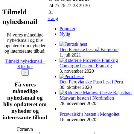
24
25
26
27
28
29
30
Tilmeld
31
« aug
nyhedsmail
Populær
Nylig
Få vores månedlige
nyhedsmail og bliv
opdateret om nyheder
Den Færøske hest på Færøerne
og interessante tilbud.
1. juli 2021
Tilmeld nyhedsmail –
Camargue hesten i Frankrig
Klik her
3. november 2020
×
Den Peruvianske Paso hest i Peru
Få vores
30. oktober 2020
månedlige
nyhedsmail og
Marwari hesten i Nordindien
28. november 2020
bliv opdateret om
nyheder og
Przewalski’s hesten i Mongoliet
interessante tilbud
16. november 2020
Fornavn