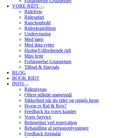
Forlængelse Gruppeture
VORE RIDT
Rideferie
Ridesafari
Ranchophold
Rideekspedition
Undervisning
Med børn
Med ikke rytter
Hurtig/Udfordrende ridt
Mini ferie
Forlængelse Gruppeture
Tilbud & Specials
BLOG
BOOK RIDT
INFO
Rideniveau
Oftest stillede spørgsmål
Sikkerhed når du rider og omgås heste
Hvem er Rid & Rejs?
Feedback fra vores kunder
Vores Service
Betingelser ved reservation
Behandling af personoplysninger
Feedback formular