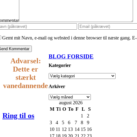
ommentar
Gemt mit Navn, e-mail og websted i denne browser til næste gang. E-
BLOG FORSIDE
Advarsel:
Kategorier
Dette er
stærkt
vanedannende
Arkiver
august 2026
22
M
Ti
O
To
F
L
S
Ring til os
1
2
3
4
5
6
7
8
9
418 418
10
11
12
13
14
15
16
17
18
19
20
21
22
23