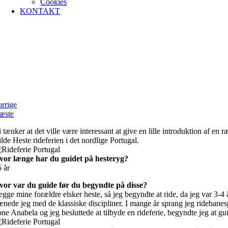
Cookies
KONTAKT
Mød guiderne – Pedro fra
Ulve & Vilde Heste i
Portugal
orrige
æste
 tænker at det ville være interessant at give en lille introduktion af e
lde Heste rideferien i det nordlige Portugal.
vor længe har du guidet på hesteryg?
5 år
vor var du guide før du begyndte på disse?
gge mine forældre elsker heste, så jeg begyndte at ride, da jeg var 3-4 
ænede jeg med de klassiske discipliner. I mange år sprang jeg ridebanes
ne Anabela og jeg besluttede at tilbyde en rideferie, begyndte jeg at gu