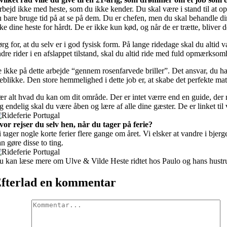
bejd ikke med heste, som du ikke kender. Du skal være i stand til at op
 bare bruge tid på at se på dem. Du er chefen, men du skal behandle din
ke dine heste for hårdt. De er ikke kun kød, og når de er trætte, bliver de
rg for, at du selv er i god fysisk form. På lange ridedage skal du altid 
dre rider i en afslappet tilstand, skal du altid ride med fuld opmærksom
 ikke på dette arbejde “gennem rosenfarvede briller”. Det ansvar, du har
eblikke. Den store hemmelighed i dette job er, at skabe det perfekte mat
r alt hvad du kan om dit område. Der er intet værre end en guide, der 
 endelig skal du være åben og lære af alle dine gæster. De er linket til
vor rejser du selv hen, når du tager på ferie?
 tager nogle korte ferier flere gange om året. Vi elsker at vandre i bjerge
n gøre disse to ting.
u kan læse mere om Ulve & Vilde Heste ridtet hos Paulo og hans hust
fterlad en kommentar