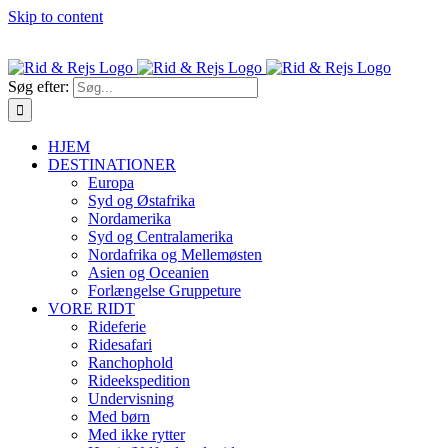
Skip to content
Oplev Verden på Hesteryg - ring: 22 418 418
|
info@ridogrejs.dk
Søg efter:
HJEM
DESTINATIONER
Europa
Syd og Østafrika
Nordamerika
Syd og Centralamerika
Nordafrika og Mellemøsten
Asien og Oceanien
Forlængelse Gruppeture
VORE RIDT
Rideferie
Ridesafari
Ranchophold
Rideekspedition
Undervisning
Med børn
Med ikke rytter