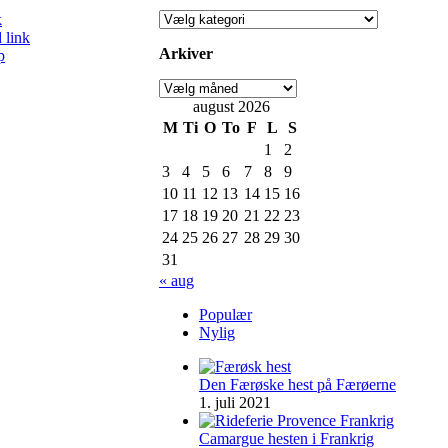
ed
k
 link
Arkiver
p
august 2026
M
Ti
O
To
F
L
S
1
2
3
4
5
6
7
8
9
10
11
12
13
14
15
16
17
18
19
20
21
22
23
24
25
26
27
28
29
30
31
« aug
Populær
Nylig
Den Færøske hest på Færøerne
1. juli 2021
Camargue hesten i Frankrig