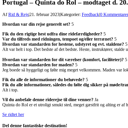
Portugal – Quinta do Rol – modtaget d. 20
Af
Rid & Rejs
|
21. februar 2023
|
Kategorier:
Feedback
|
0 Kommentare
Hvordan var din rejse generelt set?
5
Fik du den rigtige hest udfra dine ridefærdigheder?
5
Var du tilfreds med ridningen, tempoet og/eller terrænet?
5
Hvordan var standarden for hestene, udstyret og evt. staldene?
5
Alt var helt i top. Det bedste af det bedste. Heste, instruktører, stalde 
Hvordan var standarden for dit værelser (komfort, faciliteter)?
5
Hvordan var standarden for maden?
5
Jeg boede så hyggeligt og følte mig meget velkommen. Maden var lokal,
Fik du alle de informationer du behøvede?
5
Fik du alle informationer, således du følte dig sikker på møde/tr
Alt i top.
Vil du anbefale denne riderejse til dine venner?
Ja
Quinta do Rol er et utroligt smukt sted, meget gæstfrit og alting er af h
Se ridtet her
Del denne fantastiske destination!