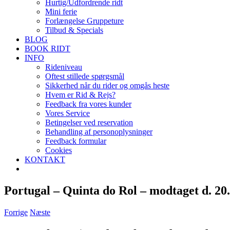
Hurtig/Udfordrende ridt
Mini ferie
Forlængelse Gruppeture
Tilbud & Specials
BLOG
BOOK RIDT
INFO
Rideniveau
Oftest stillede spørgsmål
Sikkerhed når du rider og omgås heste
Hvem er Rid & Rejs?
Feedback fra vores kunder
Vores Service
Betingelser ved reservation
Behandling af personoplysninger
Feedback formular
Cookies
KONTAKT
Portugal – Quinta do Rol – modtaget d. 20
Forrige
Næste