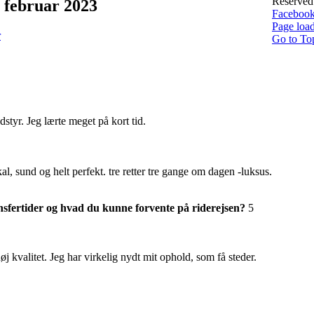
Reserv
. februar 2023
Faceboo
Page load
r
Go to To
udstyr. Jeg lærte meget på kort tid.
 sund og helt perfekt. tre retter tre gange om dagen -luksus.
ansfertider og hvad du kunne forvente på riderejsen?
5
øj kvalitet. Jeg har virkelig nydt mit ophold, som få steder.