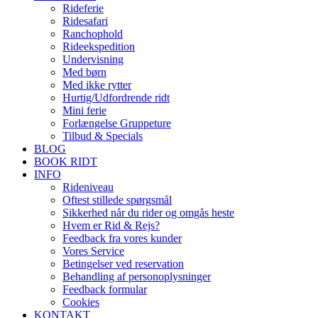
Rideferie
Ridesafari
Ranchophold
Rideekspedition
Undervisning
Med børn
Med ikke rytter
Hurtig/Udfordrende ridt
Mini ferie
Forlængelse Gruppeture
Tilbud & Specials
BLOG
BOOK RIDT
INFO
Rideniveau
Oftest stillede spørgsmål
Sikkerhed når du rider og omgås heste
Hvem er Rid & Rejs?
Feedback fra vores kunder
Vores Service
Betingelser ved reservation
Behandling af personoplysninger
Feedback formular
Cookies
KONTAKT