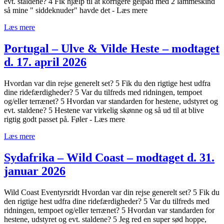
evt. staldene? 4 Fik hjælp til at korrigere gelpad med 2 lammeskind
så mine " siddeknuder" havde det - Læs mere
Læs mere
Portugal – Ulve & Vilde Heste – modtaget
d. 17. april 2026
Hvordan var din rejse generelt set? 5 Fik du den rigtige hest udfra
dine ridefærdigheder? 5 Var du tilfreds med ridningen, tempoet
og/eller terrænet? 5 Hvordan var standarden for hestene, udstyret og
evt. staldene? 5 Hestene var virkelig skønne og så ud til at blive
rigtig godt passet på. Føler - Læs mere
Læs mere
Sydafrika – Wild Coast – modtaget d. 31.
januar 2026
Wild Coast Eventyrsridt Hvordan var din rejse generelt set? 5 Fik du
den rigtige hest udfra dine ridefærdigheder? 5 Var du tilfreds med
ridningen, tempoet og/eller terrænet? 5 Hvordan var standarden for
hestene, udstyret og evt. staldene? 5 Jeg red en super sød hoppe,