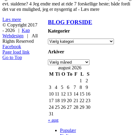
evt. staldene? 4 Jeg endte med at ride 7 forskellige heste; både fordi
det var en mulighed, jeg er nysgerrig af - Læs mere
Læs mere
BLOG FORSIDE
© Copyright 2017
-
2026 |
Kap
Kategorier
Webdesign
| All
Rights Reserved
Facebook
Arkiver
Page load link
Go to Top
august 2026
M
Ti
O
To
F
L
S
1
2
3
4
5
6
7
8
9
10
11
12
13
14
15
16
17
18
19
20
21
22
23
24
25
26
27
28
29
30
31
« aug
Populær