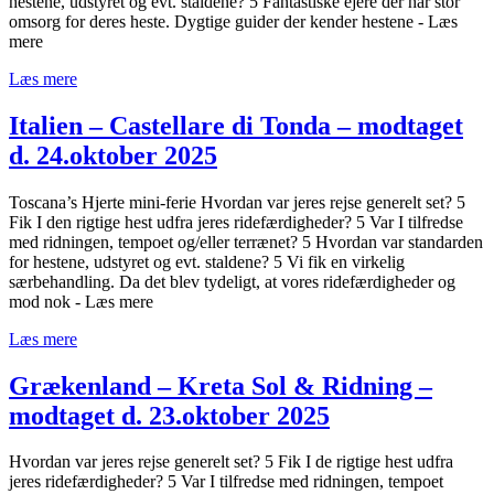
hestene, udstyret og evt. staldene? 5 Fantastiske ejere der har stor
omsorg for deres heste. Dygtige guider der kender hestene - Læs
mere
Læs mere
Italien – Castellare di Tonda – modtaget
d. 24.oktober 2025
Toscana’s Hjerte mini-ferie Hvordan var jeres rejse generelt set? 5
Fik I den rigtige hest udfra jeres ridefærdigheder? 5 Var I tilfredse
med ridningen, tempoet og/eller terrænet? 5 Hvordan var standarden
for hestene, udstyret og evt. staldene? 5 Vi fik en virkelig
særbehandling. Da det blev tydeligt, at vores ridefærdigheder og
mod nok - Læs mere
Læs mere
Grækenland – Kreta Sol & Ridning –
modtaget d. 23.oktober 2025
Hvordan var jeres rejse generelt set? 5 Fik I de rigtige hest udfra
jeres ridefærdigheder? 5 Var I tilfredse med ridningen, tempoet