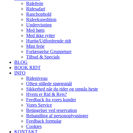
Rideferie
Ridesafari
Ranchophold
Rideekspedition
Undervisning
Med børn
Med ikke rytter
Hurtig/Udfordrende ridt
Mini ferie
Forlængelse Gruppeture
Tilbud & Specials
BLOG
BOOK RIDT
INFO
Rideniveau
Oftest stillede spørgsmål
Sikkerhed når du rider og omgås heste
Hvem er Rid & Rejs?
Feedback fra vores kunder
Vores Service
Betingelser ved reservation
Behandling af personoplysninger
Feedback formular
Cookies
KONTAKT