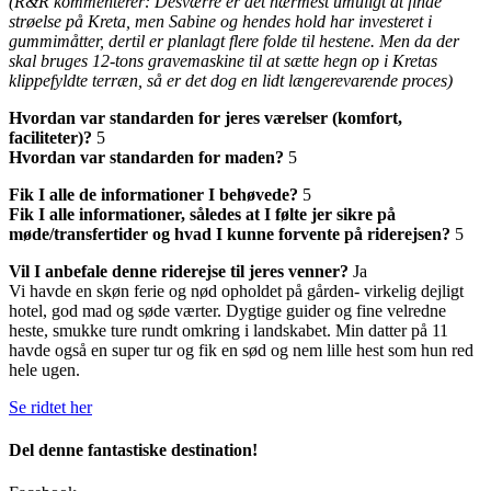
(R&R kommenterer: Desværre er det nærmest umuligt at finde
strøelse på Kreta, men Sabine og hendes hold har investeret i
gummimåtter, dertil er planlagt flere folde til hestene. Men da der
skal bruges 12-tons gravemaskine til at sætte hegn op i Kretas
klippefyldte terræn, så er det dog en lidt længerevarende proces)
Hvordan var standarden for jeres værelser (komfort,
faciliteter)?
5
Hvordan var standarden for maden?
5
Fik I alle de informationer I behøvede?
5
Fik I alle informationer, således at I følte jer sikre på
møde/transfertider og hvad I kunne forvente på riderejsen?
5
Vil I anbefale denne riderejse til jeres venner?
Ja
Vi havde en skøn ferie og nød opholdet på gården- virkelig dejligt
hotel, god mad og søde værter. Dygtige guider og fine velredne
heste, smukke ture rundt omkring i landskabet. Min datter på 11
havde også en super tur og fik en sød og nem lille hest som hun red
hele ugen.
Se ridtet her
Del denne fantastiske destination!