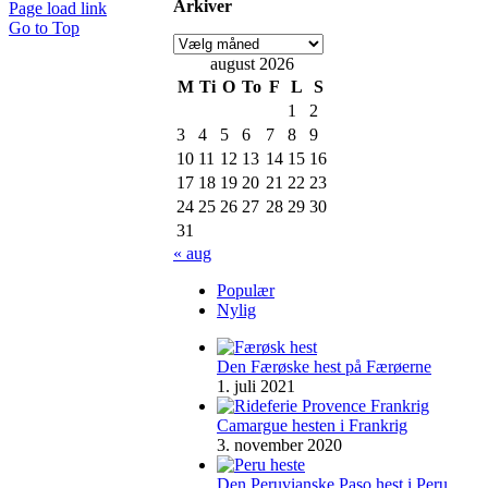
Arkiver
Page load link
Go to Top
august 2026
M
Ti
O
To
F
L
S
1
2
3
4
5
6
7
8
9
10
11
12
13
14
15
16
17
18
19
20
21
22
23
24
25
26
27
28
29
30
31
« aug
Populær
Nylig
Den Færøske hest på Færøerne
1. juli 2021
Camargue hesten i Frankrig
3. november 2020
Den Peruvianske Paso hest i Peru