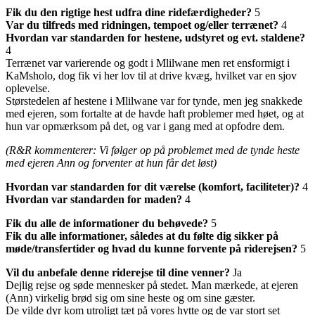
Fik du den rigtige hest udfra dine ridefærdigheder?
5
Var du tilfreds med ridningen, tempoet og/eller terrænet?
4
Hvordan var standarden for hestene, udstyret og evt. staldene?
4
Terrænet var varierende og godt i Mlilwane men ret ensformigt i
KaMsholo, dog fik vi her lov til at drive kvæg, hvilket var en sjov
oplevelse.
Størstedelen af hestene i Mlilwane var for tynde, men jeg snakkede
med ejeren, som fortalte at de havde haft problemer med høet, og at
hun var opmærksom på det, og var i gang med at opfodre dem.
(R&R kommenterer: Vi følger op på problemet med de tynde heste
med ejeren Ann og forventer at hun får det løst)
Hvordan var standarden for dit værelse (komfort, faciliteter)?
4
Hvordan var standarden for maden?
4
Fik du alle de informationer du behøvede?
5
Fik du alle informationer, således at du følte dig sikker på
møde/transfertider og hvad du kunne forvente på riderejsen?
5
Vil du anbefale denne riderejse til dine venner?
Ja
Dejlig rejse og søde mennesker på stedet. Man mærkede, at ejeren
(Ann) virkelig brød sig om sine heste og om sine gæster.
De vilde dyr kom utroligt tæt på vores hytte og de var stort set