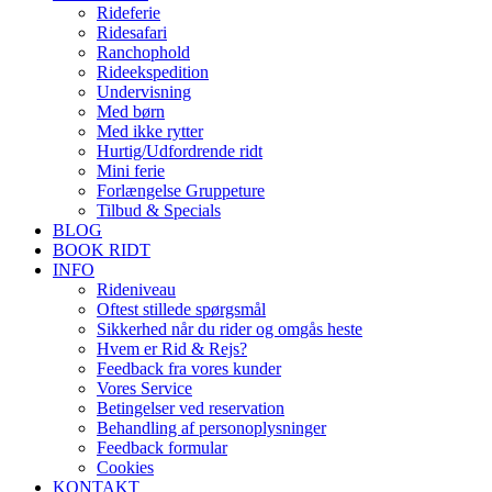
Rideferie
Ridesafari
Ranchophold
Rideekspedition
Undervisning
Med børn
Med ikke rytter
Hurtig/Udfordrende ridt
Mini ferie
Forlængelse Gruppeture
Tilbud & Specials
BLOG
BOOK RIDT
INFO
Rideniveau
Oftest stillede spørgsmål
Sikkerhed når du rider og omgås heste
Hvem er Rid & Rejs?
Feedback fra vores kunder
Vores Service
Betingelser ved reservation
Behandling af personoplysninger
Feedback formular
Cookies
KONTAKT