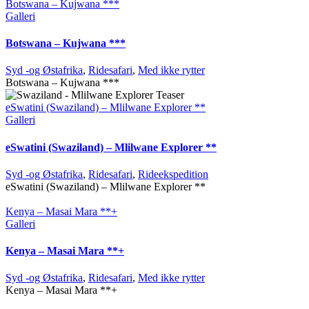
Botswana – Kujwana ***
Galleri
Botswana – Kujwana ***
Syd -og Østafrika
,
Ridesafari
,
Med ikke rytter
Botswana – Kujwana ***
eSwatini (Swaziland) – Mlilwane Explorer **
Galleri
eSwatini (Swaziland) – Mlilwane Explorer **
Syd -og Østafrika
,
Ridesafari
,
Rideekspedition
eSwatini (Swaziland) – Mlilwane Explorer **
Kenya – Masai Mara **+
Galleri
Kenya – Masai Mara **+
Syd -og Østafrika
,
Ridesafari
,
Med ikke rytter
Kenya – Masai Mara **+