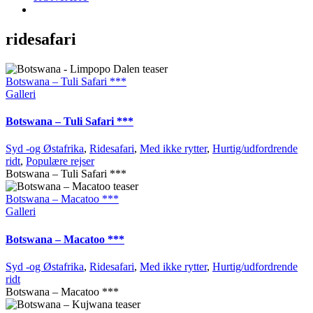
ridesafari
Botswana – Tuli Safari ***
Galleri
Botswana – Tuli Safari ***
Syd -og Østafrika
,
Ridesafari
,
Med ikke rytter
,
Hurtig/udfordrende
ridt
,
Populære rejser
Botswana – Tuli Safari ***
Botswana – Macatoo ***
Galleri
Botswana – Macatoo ***
Syd -og Østafrika
,
Ridesafari
,
Med ikke rytter
,
Hurtig/udfordrende
ridt
Botswana – Macatoo ***