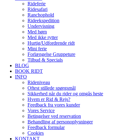
Rideferie
Ridesafari
Ranchophold
Rideekspedition
Undervisning
Med børn
Med ikke rytter
Hurtig/Udfordrende ridt
Mini ferie
Forlængelse Gruppeture
Tilbud & Specials
BLOG
BOOK RIDT
INFO
Rideniveau
Oftest stillede spørgsmål
Sikkerhed når du rider og omgås heste
Hvem er Rid & Rejs?
Feedback fra vores kunder
Vores Service
Betingelser ved reservation
Behandling af personoplysninger
Feedback formular
Cookies
KONTAKT