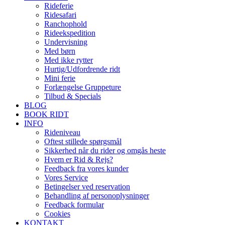
Rideferie
Ridesafari
Ranchophold
Rideekspedition
Undervisning
Med børn
Med ikke rytter
Hurtig/Udfordrende ridt
Mini ferie
Forlængelse Gruppeture
Tilbud & Specials
BLOG
BOOK RIDT
INFO
Rideniveau
Oftest stillede spørgsmål
Sikkerhed når du rider og omgås heste
Hvem er Rid & Rejs?
Feedback fra vores kunder
Vores Service
Betingelser ved reservation
Behandling af personoplysninger
Feedback formular
Cookies
KONTAKT