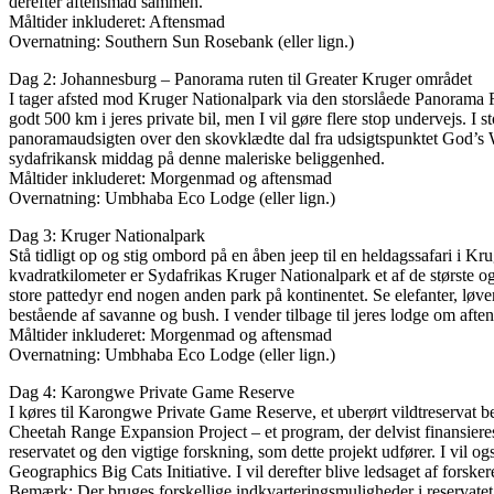
derefter aftensmad sammen.
Måltider inkluderet: Aftensmad
Overnatning: Southern Sun Rosebank (eller lign.)
Dag 2: Johannesburg – Panorama ruten til Greater Kruger området
I tager afsted mod Kruger Nationalpark via den storslåede Panorama Rou
godt 500 km i jeres private bil, men I vil gøre flere stop undervejs.
panoramaudsigten over den skovklædte dal fra udsigtspunktet God’s Wi
sydafrikansk middag på denne maleriske beliggenhed.
Måltider inkluderet: Morgenmad og aftensmad
Overnatning: Umbhaba Eco Lodge (eller lign.)
Dag 3: Kruger Nationalpark
Stå tidligt op og stig ombord på en åben jeep til en heldagssafari i K
kvadratkilometer er Sydafrikas Kruger Nationalpark et af de største o
store pattedyr end nogen anden park på kontinentet. Se elefanter, løv
bestående af savanne og bush. I vender tilbage til jeres lodge om afte
Måltider inkluderet: Morgenmad og aftensmad
Overnatning: Umbhaba Eco Lodge (eller lign.)
Dag 4: Karongwe Private Game Reserve
I køres til Karongwe Private Game Reserve, et uberørt vildtreservat 
Cheetah Range Expansion Project – et program, der delvist finansiere
reservatet og den vigtige forskning, som dette projekt udfører. I vil 
Geographics Big Cats Initiative. I vil derefter blive ledsaget af forske
Bemærk: Der bruges forskellige indkvarteringsmuligheder i reservatet (