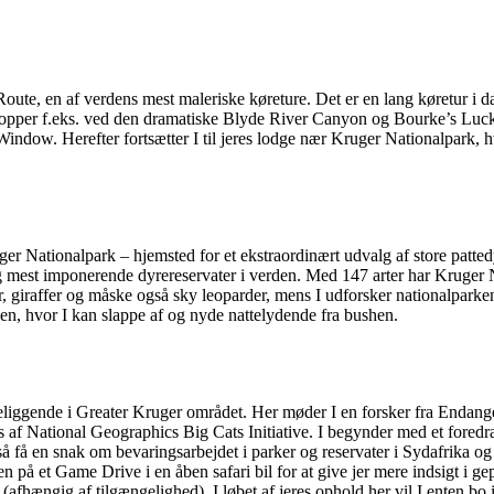
te, en af ​​verdens mest maleriske køreture. Det er en lang køretur i da
 I stopper f.eks. ved den dramatiske Blyde River Canyon og Bourke’s Luc
ndow. Herefter fortsætter I til jeres lodge nær Kruger Nationalpark, h
ruger Nationalpark – hjemsted for et ekstraordinært udvalg af store patt
g mest imponerende dyrereservater i verden. Med 147 arter har Kruger Na
er, giraffer og måske også sky leoparder, mens I udforsker nationalpark
nen, hvor I kan slappe af og nyde nattelydende fra bushen.
beliggende i Greater Kruger området. Her møder I en forsker fra Endange
s af National Geographics Big Cats Initiative. I begynder med et fored
også få en snak om bevaringsarbejdet i parker og reservater i Sydafrika o
ren på et Game Drive i en åben safari bil for at give jer mere indsigt i g
afhængig af tilgængelighed). I løbet af jeres ophold her vil I enten bo i