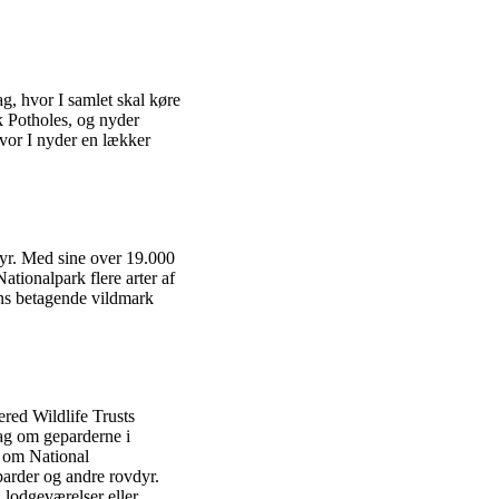
g, hvor I samlet skal køre
k Potholes, og nyder
vor I nyder en lækker
edyr. Med sine over 19.000
tionalpark flere arter af
ens betagende vildmark
red Wildlife Trusts
rag om geparderne i
g om National
eparder og andre rovdyr.
 lodgeværelser eller