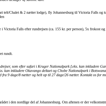
ari telt/Chalet & 2 nætter lodge), fly Johannesburg til Victoria Falls og t
den
e i Victoria Falls efter rundrejsen (ca. 155 kr. per person), 5x frokost o
et rundt.
ndrejser, som efter safari i Kruger Nationalpark f.eks. kan inkludere Ga
eks. kan inkludere Okavango deltaet og Chobe Nationalpark i Botswana 
ra 9 dage/8 nætter og helt op til 27 dage/26 nætter. Kontakt os for m
mrådet i den nordlige del af Johannesburg. Om aftenen er der velkomst