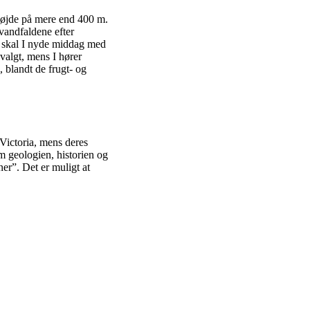
n højde på mere end 400 m.
vandfaldene efter
r skal I nyde middag med
 valgt, mens I hører
, blandt de frugt- og
 Victoria, mens deres
m geologien, historien og
er”. Det er muligt at