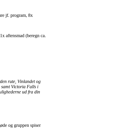
ure jf. program, 8x
g 1x aftensmad (beregn ca.
rden rute, Vinlandet og
samt Victoria Falls i
ulighederne ud fra din
møde og gruppen spiser