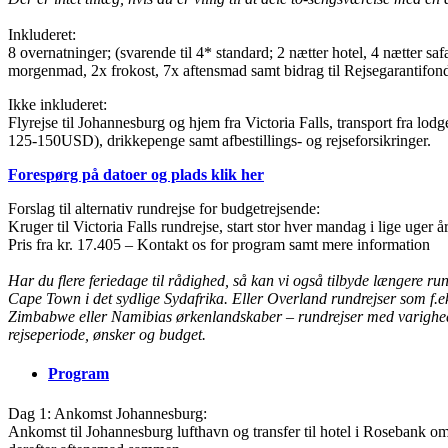
Inkluderet:
8 overnatninger; (svarende til 4* standard; 2 nætter hotel, 4 nætter saf
morgenmad, 2x frokost, 7x aftensmad samt bidrag til Rejsegarantifon
Ikke inkluderet:
Flyrejse til Johannesburg og hjem fra Victoria Falls, transport fra lodg
125-150USD), drikkepenge samt afbestillings- og rejseforsikringer.
Forespørg på datoer og plads klik her
Forslag til alternativ rundrejse for budgetrejsende:
Kruger til Victoria Falls rundrejse, start stor hver mandag i lige uger år
Pris fra kr. 17.405 – Kontakt os for program samt mere information
Har du flere feriedage til rådighed, så kan vi også tilbyde længere ru
Cape Town i det sydlige Sydafrika. Eller Overland rundrejser som f.
Zimbabwe eller Namibias ørkenlandskaber – rundrejser med varighed f
rejseperiode, ønsker og budget.
Program
Dag 1: Ankomst Johannesburg:
Ankomst til Johannesburg lufthavn og transfer til hotel i Rosebank o