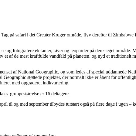
ag på safari i det Greater Kruger område, flyv derefter til Zimbabwe f
se og fotografere elefanter, løver og leoparder på deres eget område. M
 af de mest kraftfulde vandfald på planeten, og nyd et traditionelt mål
ensat af National Geographic, og som ledes af special uddannede Nat
l Geographic støttede projekter, der normalt ikke er åbent for offentlig
mbineret med opgraderet indkvartering.
Maks. gruppestørrelse er 16 deltagere.
 april til og med september tilbydes turstart også på flere dage i ugen – k
en anden deltager af samme køn.