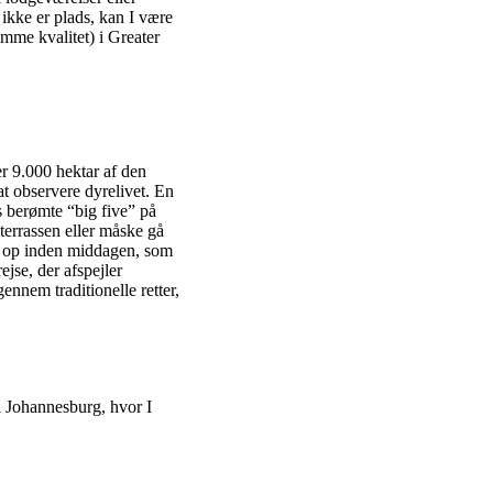
ikke er plads, kan I være
samme kvalitet) i Greater
er 9.000 hektar af den
t observere dyrelivet. En
s berømte “big five” på
 terrassen eller måske gå
sig op inden middagen, som
jse, der afspejler
ennem traditionelle retter,
il Johannesburg, hvor I