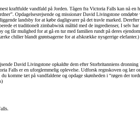
de mest kraftfulde vandfald på Jorden. Tågen fra Victoria Falls kan nå e
ordner”. Opdagelsesrejsende og missionær David Livingstone omdøbte 
rliggende landsby for at købe dagligvarer på det travle marked. Derefte
berede et traditionelt zimbabwisk måltid med de ingredienser, I selv har
dsby og får mulighed for at gå en tur med familien rundt på deres ejendom
ærke chilier blandt grøntsagerne for at afskrække nysgerrige elefanter.)
srejsende David Livingstone opkaldte dem efter Storbritanniens dronning
oria Falls er en uforglemmelig oplevelse. Udforsk regnskoven og lær o
an du komme tæt på vandfaldene og opdage skønheden i “røgen der tordn
s)
alls.