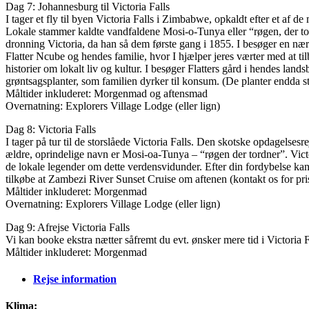
Dag 7: Johannesburg til Victoria Falls
I tager et fly til byen Victoria Falls i Zimbabwe, opkaldt efter et af 
Lokale stammer kaldte vandfaldene Mosi-o-Tunya eller “røgen, der t
dronning Victoria, da han så dem første gang i 1855. I besøger en næ
Flatter Ncube og hendes familie, hvor I hjælper jeres værter med at til
historier om lokalt liv og kultur. I besøger Flatters gård i hendes lan
grøntsagsplanter, som familien dyrker til konsum. (De planter endda st
Måltider inkluderet: Morgenmad og aftensmad
Overnatning: Explorers Village Lodge (eller lign)
Dag 8: Victoria Falls
I tager på tur til de storslåede Victoria Falls. Den skotske opdagelse
ældre, oprindelige navn er Mosi-oa-Tunya – “røgen der tordner”. Vict
de lokale legender om dette verdensvidunder. Efter din fordybelse k
tilkøbe at Zambezi River Sunset Cruise om aftenen (kontakt os for pri
Måltider inkluderet: Morgenmad
Overnatning: Explorers Village Lodge (eller lign)
Dag 9: Afrejse Victoria Falls
Vi kan booke ekstra nætter såfremt du evt. ønsker mere tid i Victoria F
Måltider inkluderet: Morgenmad
Rejse information
Klima: