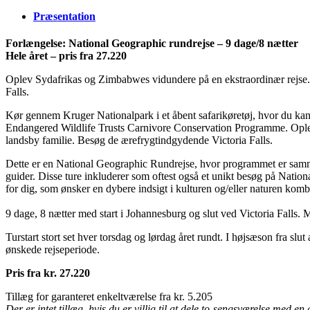
Præsentation
Forlængelse:
National Geographic rundrejse – 9 dage/8 nætter
Hele året – pris fra 27.220
Oplev Sydafrikas og Zimbabwes vidundere på en ekstraordinær rejse. T
Falls.
Kør gennem Kruger Nationalpark i et åbent safarikøretøj, hvor du kan 
Endangered Wildlife Trusts Carnivore Conservation Programme. Oplev et
landsby familie. Besøg de ærefrygtindgydende Victoria Falls.
Dette er en National Geographic Rundrejse, hvor programmet er samm
guider. Disse ture inkluderer som oftest også et unikt besøg på Nationa
for dig, som ønsker en dybere indsigt i kulturen og/eller naturen ko
9 dage, 8 nætter med start i Johannesburg og slut ved Victoria Falls. 
Turstart stort set hver torsdag og lørdag året rundt. I højsæson fra slut
ønskede rejseperiode.
Pris fra kr. 27.220
Tillæg for garanteret enkeltværelse fra kr. 5.205
Der er intet tillæg, hvis du er villig til at dele to-sengsværelse med 