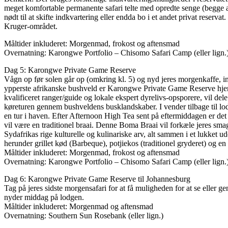
meget komfortable permanente safari telte med opredte senge (begge af
nødt til at skifte indkvartering eller endda bo i et andet privat reservat.
Kruger-området.
Måltider inkluderet: Morgenmad, frokost og aftensmad
Overnatning: Karongwe Portfolio – Chisomo Safari Camp (eller lign.
Dag 5: Karongwe Private Game Reserve
Vågn op før solen går op (omkring kl. 5) og nyd jeres morgenkaffe, ind
ypperste afrikanske bushveld er Karongwe Private Game Reserve hjemst
kvalificeret ranger/guide og lokale ekspert dyrelivs-opsporere, vil de
køreturen gennem bushveldens busklandskaber. I vender tilbage til lodge
en tur i haven. Efter Afternoon High Tea sent på eftermiddagen er det 
vil være en traditionel braai. Denne Boma Braai vil forkæle jeres smag
Sydafrikas rige kulturelle og kulinariske arv, alt sammen i et lukket ud
herunder grillet kød (Barbeque), potjiekos (traditionel gryderet) og en 
Måltider inkluderet: Morgenmad, frokost og aftensmad
Overnatning: Karongwe Portfolio – Chisomo Safari Camp (eller lign.
Dag 6: Karongwe Private Game Reserve til Johannesburg
Tag på jeres sidste morgensafari for at få muligheden for at se eller 
nyder middag på lodgen.
Måltider inkluderet: Morgenmad og aftensmad
Overnatning: Southern Sun Rosebank (eller lign.)