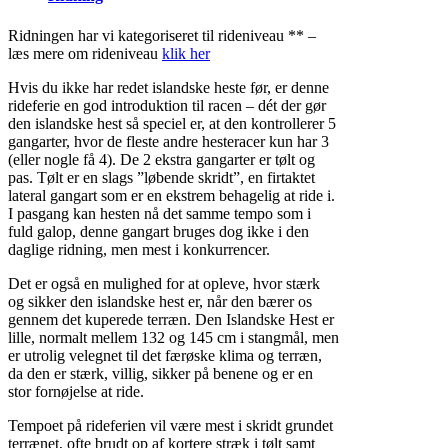
Ridningen har vi kategoriseret til rideniveau ** –
læs mere om rideniveau
klik her
Hvis du ikke har redet islandske heste før, er denne
rideferie en god introduktion til racen – dét der gør
den islandske hest så speciel er, at den kontrollerer 5
gangarter, hvor de fleste andre hesteracer kun har 3
(eller nogle få 4). De 2 ekstra gangarter er tølt og
pas. Tølt er en slags ”løbende skridt”, en firtaktet
lateral gangart som er en ekstrem behagelig at ride i.
I pasgang kan hesten nå det samme tempo som i
fuld galop, denne gangart bruges dog ikke i den
daglige ridning, men mest i konkurrencer.
Det er også en mulighed for at opleve, hvor stærk
og sikker den islandske hest er, når den bærer os
gennem det kuperede terræn. Den Islandske Hest er
lille, normalt mellem 132 og 145 cm i stangmål, men
er utrolig velegnet til det færøske klima og terræn,
da den er stærk, villig, sikker på benene og er en
stor fornøjelse at ride.
Tempoet på rideferien vil være mest i skridt grundet
terrænet, ofte brudt op af kortere stræk i tølt samt