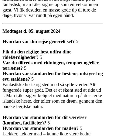
fantastisk, man føler sig netop som en velkommen
gæst. Vi fik desuden en masse gode tip til ture de
dage, hvor vi var rundt på egen hånd.
Modtaget d. 05. august 2024
Hvordan var din rejse generelt set?
5
Fik du den rigtige hest udfra dine
ridefærdigheder?
5
Var du tilfreds med ridningen, tempoet og/eller
terrænet?
5
Hvordan var standarden for hestene, udstyret og
evt. staldene?
5
Fantastiske heste og sted med så søde værter. Alt
fungerede super godt. Det er et skønt sted at ride ud
i. Man føler sig virkelig et med naturen på de stærke
islandske heste, der tølter som en drøm, gennem den
barske færøske natur.
Hvordan var standarden for dit værelser
(komfort, faciliteter)?
5
Hvordan var standarden for maden?
5
Lækker, lækker mad – kunne ikke være bedre