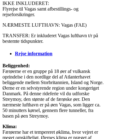
IKKE INKLUDERET:
Flyrejse til Vagas samt afbestillings- og
rejseforsikringer.
NÆRMESTE LUFTHAVN: Vagas (FAE)
TRANSFER: Er inkluderet Vagas lufthavn t/r på
bestemte tidspunkter.
Rejse information
Beliggenhed:
Færøerne er en gruppe på 18 øer af vulkansk
oprindelse i den nordlige del af Atlanterhavet
beliggende mellem Storbritannien, Island og Norge.
Øerne er en selvstyrende region under kongeriget
Danmark. På denne rideferie vil du udforske
Streymoy, den største af de færøske øer. Den
nærmeste lufthavn er på øen Vagas, som ligger ca.
50 minutters kørsel, gennem flere tunneller, fra
basen på øen Streymoy.
Klima:
Færøerne har et tempereret øklima, hvor vejret er
meget omskifteligt. Øernes klima er præget af