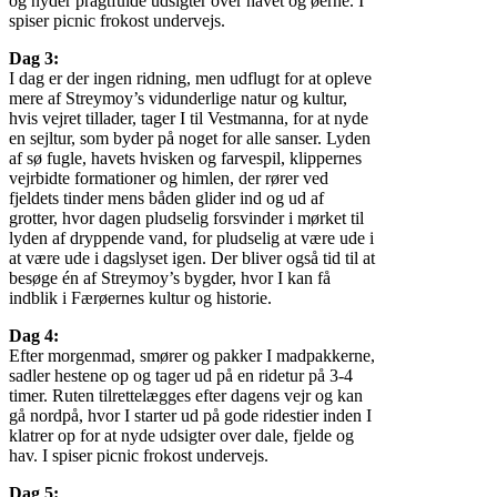
og nyder pragtfulde udsigter over havet og øerne. I
spiser picnic frokost undervejs.
Dag 3:
I dag er der ingen ridning, men udflugt for at opleve
mere af Streymoy’s vidunderlige natur og kultur,
hvis vejret tillader, tager I til Vestmanna, for at nyde
en sejltur, som byder på noget for alle sanser. Lyden
af sø fugle, havets hvisken og farvespil, klippernes
vejrbidte formationer og himlen, der rører ved
fjeldets tinder mens båden glider ind og ud af
grotter, hvor dagen pludselig forsvinder i mørket til
lyden af dryppende vand, for pludselig at være ude i
at være ude i dagslyset igen. Der bliver også tid til at
besøge én af Streymoy’s bygder, hvor I kan få
indblik i Færøernes kultur og historie.
Dag 4:
Efter morgenmad, smører og pakker I madpakkerne,
sadler hestene op og tager ud på en ridetur på 3-4
timer. Ruten tilrettelægges efter dagens vejr og kan
gå nordpå, hvor I starter ud på gode ridestier inden I
klatrer op for at nyde udsigter over dale, fjelde og
hav. I spiser picnic frokost undervejs.
Dag 5: