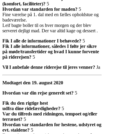
(komfort, faciliteter)?
5
Hvordan var standarden for maden?
5
Fine værelse på 1. dal med en fælles opholdstue og
badeværelse.
Leif bagte boller til os hver morgen og der blev
serveret dejligt mad. Der var altid kage og dessert .
Fik I alle de informationer I behøvede?
5
Fik I alle informationer, således I følte jer sikre
på møde/transfertider og hvad I kunne forvente
på riderejsen?
5
Vil I anbefale denne riderejse til jeres venner?
Ja
Modtaget den 19. august 2020
Hvordan var din rejse generelt set?
5
Fik du den rigtige hest
udfra dine ridefærdigheder?
5
Var du tilfreds med ridningen, tempoet og/eller
terrænet?
5
Hvordan var standarden for hestene, udstyret og
evt. staldene?
5