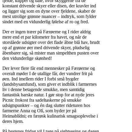
fjelde, klipper og dale, hvor skyggerne fra de
konstant drivende skyer eller disen, der kravler ind
og ligger sig som en dyne over fjeldene, skaber de
mest utrolige grønne nuancer – indtryk, som fylder
sindet med en vidunderlig følelse af ro og fred.
Der er ingen træer på Færøerne og I rider aldrig
mere end et par kilometer fra havet, og når de
storslåede udsigter over det flade åbne blå hav, brudt
op af grønne øer med drivende skyer, pludselig
åbenbarer sig, så mister man simpelthen pusten over
den vidunderlige skønhed!
Der lever flere får end mennesker på Færøerne og
overalt møder I de utallige får, der vandrer frit på
øen. Ind imellem rider I forbi små bygder
(landsbysamfund), som giver et indblik i farmernes
liv i denne betagende smukke, men samtidig
fantastisk barske natur. I gør stop for at nyde jeres
Picnic frokost fra sadeltaskerne på smukke
udsigtspunkter – og én dag slutter rideturen hos
farmerne Anna og Olí, som byder jer på
Heimablídni; en færøsk kulinarisk smagsoplevelse i
deres hjem.
På hestenes fridag vil I tage på sightseeing og dagen