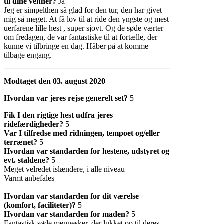
til dine venner?
Ja
Jeg er simpelthen så glad for den tur, den har givet
mig så meget. At få lov til at ride den yngste og mest
uerfarene lille hest , super sjovt. Og de søde værter
om fredagen, de var fantastiske til at fortælle, der
kunne vi tilbringe en dag. Håber på at komme
tilbage engang.
Modtaget den 03. august 2020
Hvordan var jeres rejse generelt set?
5
Fik I den rigtige hest udfra jeres
ridefærdigheder?
5
Var I tilfredse med ridningen, tempoet og/eller
terrænet?
5
Hvordan var standarden for hestene, udstyret og
evt. staldene?
5
Meget velredet islændere, i alle niveau
Varmt anbefales
Hvordan var standarden for dit værelse
(komfort, faciliteter)?
5
Hvordan var standarden for maden?
5
Fantastisk søde mennesker, der lukket op til deres