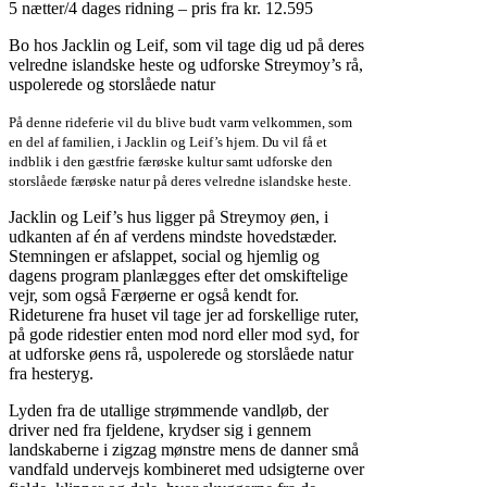
5 nætter/4 dages ridning – pris fra kr. 12.595
Bo hos Jacklin og Leif, som vil tage dig ud på deres
velredne islandske heste og udforske Streymoy’s rå,
uspolerede og storslåede natur
På denne rideferie vil du blive budt varm velkommen, som
en del af familien, i Jacklin og Leif’s hjem. Du vil få et
indblik i den gæstfrie færøske kultur samt udforske den
storslåede færøske natur på deres velredne islandske heste.
Jacklin og Leif’s hus ligger på Streymoy øen, i
udkanten af én af verdens mindste hovedstæder.
Stemningen er afslappet, social og hjemlig og
dagens program planlægges efter det omskiftelige
vejr, som også Færøerne er også kendt for.
Rideturene fra huset vil tage jer ad forskellige ruter,
på gode ridestier enten mod nord eller mod syd, for
at udforske øens rå, uspolerede og storslåede natur
fra hesteryg.
Lyden fra de utallige strømmende vandløb, der
driver ned fra fjeldene, krydser sig i gennem
landskaberne i zigzag mønstre mens de danner små
vandfald undervejs kombineret med udsigterne over