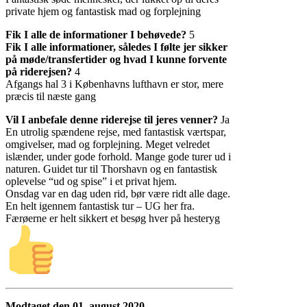
private hjem og fantastisk mad og forplejning
Fik I alle de informationer I behøvede?
5
Fik I alle informationer, således I følte jer sikker
på møde/transfertider og hvad I kunne forvente
på riderejsen?
4
Afgangs hal 3 i Københavns lufthavn er stor, mere
præcis til næste gang
Vil I anbefale denne riderejse til jeres venner?
Ja
En utrolig spændene rejse, med fantastisk værtspar,
omgivelser, mad og forplejning. Meget velredet
islænder, under gode forhold. Mange gode turer ud i
naturen. Guidet tur til Thorshavn og en fantastisk
oplevelse “ud og spise” i et privat hjem.
Onsdag var en dag uden rid, bør være ridt alle dage.
En helt igennem fantastisk tur – UG her fra.
Færøerne er helt sikkert et besøg hver på hesteryg
Modtaget den 01. august 2020