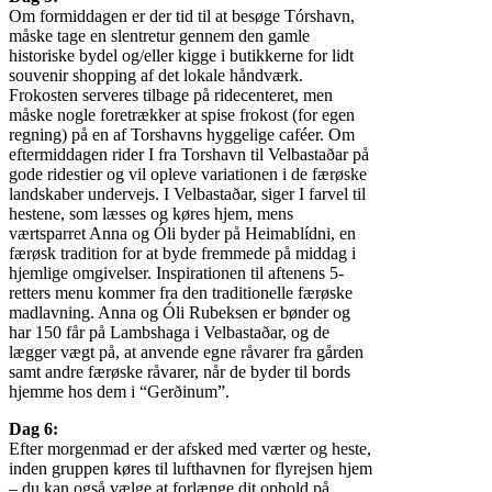
Om formiddagen er der tid til at besøge Tórshavn,
måske tage en slentretur gennem den gamle
historiske bydel og/eller kigge i butikkerne for lidt
souvenir shopping af det lokale håndværk.
Frokosten serveres tilbage på ridecenteret, men
måske nogle foretrækker at spise frokost (for egen
regning) på en af Torshavns hyggelige caféer. Om
eftermiddagen rider I fra Torshavn til Velbastaðar på
gode ridestier og vil opleve variationen i de færøske
landskaber undervejs. I Velbastaðar, siger I farvel til
hestene, som læsses og køres hjem, mens
værtsparret Anna og Óli byder på Heimablídni, en
færøsk tradition for at byde fremmede på middag i
hjemlige omgivelser. Inspirationen til aftenens 5-
retters menu kommer fra den traditionelle færøske
madlavning. Anna og Óli Rubeksen er bønder og
har 150 får på Lambshaga i Velbastaðar, og de
lægger vægt på, at anvende egne råvarer fra gården
samt andre færøske råvarer, når de byder til bords
hjemme hos dem i “Gerðinum”.
Dag 6:
Efter morgenmad er der afsked med værter og heste,
inden gruppen køres til lufthavnen for flyrejsen hjem
– du kan også vælge at forlænge dit ophold på