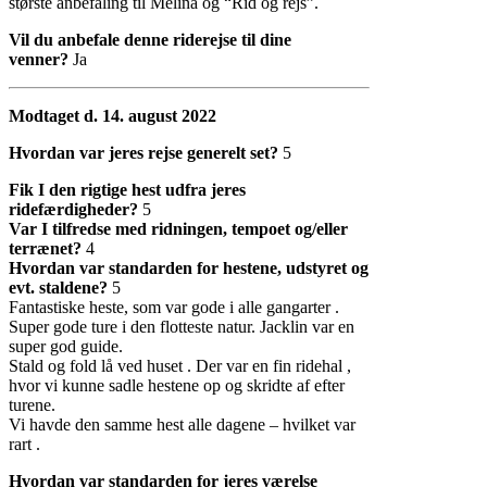
største anbefaling til Melina og “Rid og rejs”.
Vil du anbefale denne riderejse til dine
venner?
Ja
Modtaget d. 14. august 2022
Hvordan var jeres rejse generelt set?
5
Fik I den rigtige hest udfra jeres
ridefærdigheder?
5
Var I tilfredse med ridningen, tempoet og/eller
terrænet?
4
Hvordan var standarden for hestene, udstyret og
evt. staldene?
5
Fantastiske heste, som var gode i alle gangarter .
Super gode ture i den flotteste natur. Jacklin var en
super god guide.
Stald og fold lå ved huset . Der var en fin ridehal ,
hvor vi kunne sadle hestene op og skridte af efter
turene.
Vi havde den samme hest alle dagene – hvilket var
rart .
Hvordan var standarden for jeres værelse