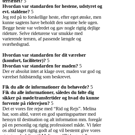
terrænet?
5
Hvordan var standarden for hestene, udstyret og
evt. staldene?
5
Jeg red på to forskellige heste, efter eget ønske, men
kunne sagtens have beholdt den samme hele ugen.
Begge heste var velredet og gav nogle rigtig dejlige
rideture. Selve rideturene var smukke med
varierende terræn, af passende længde og
sværhedsgrad.
Hvordan var standarden for dit værelser
(komfort, faciliteter)?
5
Hvordan var standarden for maden?
5
Der er absolut intet at klage over, maden var god og
værelset fuldstændig som beskrevet.
Fik du alle de informationer du behøvede?
5
Fik du alle informationer, således du følte dig
sikker på møde/transfertider og hvad du kunne
forvente på riderejsen?
5
Det er vores fire rejse med “Rid og Rejs”. Melina
har, som altid, været en god sparringspartner med
hensyn til destination og alt information mm. foregår
på en personlig og rigtig professionel måde. Vi føler
os altid taget rigtig godt af og vil bestemt give vores