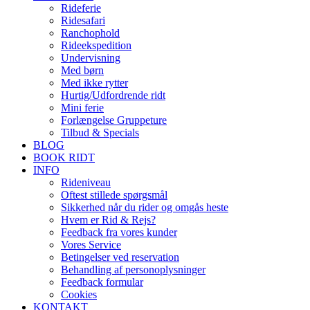
Rideferie
Ridesafari
Ranchophold
Rideekspedition
Undervisning
Med børn
Med ikke rytter
Hurtig/Udfordrende ridt
Mini ferie
Forlængelse Gruppeture
Tilbud & Specials
BLOG
BOOK RIDT
INFO
Rideniveau
Oftest stillede spørgsmål
Sikkerhed når du rider og omgås heste
Hvem er Rid & Rejs?
Feedback fra vores kunder
Vores Service
Betingelser ved reservation
Behandling af personoplysninger
Feedback formular
Cookies
KONTAKT