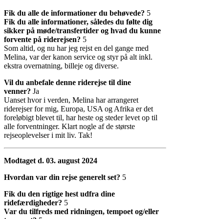
Fik du alle de informationer du behøvede?
5
Fik du alle informationer, således du følte dig
sikker på møde/transfertider og hvad du kunne
forvente på riderejsen?
5
Som altid, og nu har jeg rejst en del gange med
Melina, var der kanon service og styr på alt inkl.
ekstra overnatning, billeje og diverse.
Vil du anbefale denne riderejse til dine
venner?
Ja
Uanset hvor i verden, Melina har arrangeret
riderejser for mig, Europa, USA og Afrika er det
foreløbigt blevet til, har heste og steder levet op til
alle forventninger. Klart nogle af de største
rejseoplevelser i mit liv. Tak!
Modtaget d. 03. august 2024
Hvordan var din rejse generelt set?
5
Fik du den rigtige hest udfra dine
ridefærdigheder?
5
Var du tilfreds med ridningen, tempoet og/eller