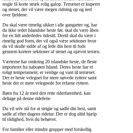
nogle få korte stræk rolig galop. Terrænet er kuperet
og stenet, der vil være megen ridning op og ned
over fjeldene.
Du skal være rimelig sikker i alle gangarter og, har
du ikke redet Islandske heste før, skal du være åben
for en lidt anderledes ridestil. Dertil skal du være i
rimelig god form, der vil også være sektioner hvor
du vil skulle sidde af og lede din hest til fods
gennem kortere sektioner af stenet og ujævnt terræn.
Værterne har omkring 20 islandske heste, de fleste
importeret fra naboøen Island. Deres heste har et
roligt temperament, er venlige og vant til terrænet.
Der er heste velegnet for mere uøvede ryttere samt
heste der er mere velegnede for erfarne ryttere.
Børn fra 12 år med den rette riderfarenhed, kan
deltage på denne rideferie
Du vil selv stå for at strigle og sadle din hest, samt
sadle af efter dagens ridetur. Der er dog altid hjælp
til rådighed, hvis du behøver.
For familier eller mindre grupper med forskellig