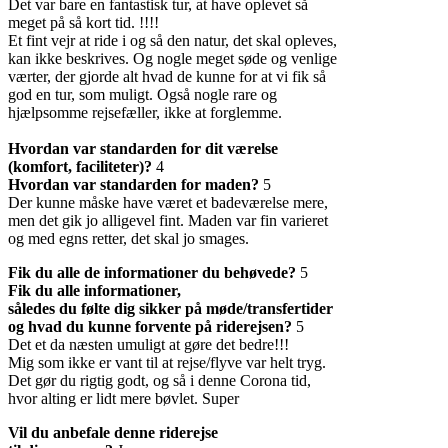
Det var bare en fantastisk tur, at have oplevet så
meget på så kort tid. !!!!
Et fint vejr at ride i og så den natur, det skal opleves,
kan ikke beskrives. Og nogle meget søde og venlige
værter, der gjorde alt hvad de kunne for at vi fik så
god en tur, som muligt. Også nogle rare og
hjælpsomme rejsefæller, ikke at forglemme.
Hvordan var standarden for dit værelse
(komfort, faciliteter)?
4
Hvordan var standarden for maden?
5
Der kunne måske have været et badeværelse mere,
men det gik jo alligevel fint. Maden var fin varieret
og med egns retter, det skal jo smages.
Fik du alle de informationer du behøvede?
5
Fik du alle informationer,
således du følte dig sikker på møde/transfertider
og hvad du kunne forvente på riderejsen?
5
Det et da næsten umuligt at gøre det bedre!!!
Mig som ikke er vant til at rejse/flyve var helt tryg.
Det gør du rigtig godt, og så i denne Corona tid,
hvor alting er lidt mere bøvlet. Super
Vil du anbefale denne riderejse