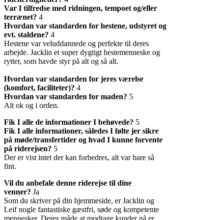
Var I tilfredse med ridningen, tempoet og/eller
terrænet?
4
Hvordan var standarden for hestene, udstyret og
evt. staldene?
4
Hestene var veluddannede og perfekte til deres
arbejde. Jacklin et super dygtigt hestemenneske og
rytter, som havde styr på alt og så alt.
Hvordan var standarden for jeres værelse
(komfort, faciliteter)?
4
Hvordan var standarden for maden?
5
Alt ok og i orden.
Fik I alle de informationer I behøvede?
5
Fik I alle informationer, således I følte jer sikre
på møde/transfertider og hvad I kunne forvente
på riderejsen?
5
Der er vist intet der kan forbedres, alt var bare så
fint.
Vil du anbefale denne riderejse til dine
venner?
Ja
Som du skriver på din hjemmeside, er Jacklin og
Leif nogle fantastiske gæstfri, søde og kompetente
mennesker. Deres måde at modtage kunder på er