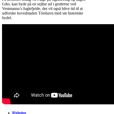
f.eks. kan byde på en sejltur ud i grotterne ved
Vestmanna’s fuglefjelde, der vil også blive tid til at
udforske hovedstaden Tórshavn med sin historiske
bydel.
Ridning