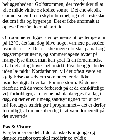
beliggenheden i Golfstrømmen, der medvirker til at
give milde vintre og kølige somre. Det ene øjeblik
skinner solen fra en skyfri himmel, og det næste slår
det om i dis og bygeregn. Det er ikke unormalt at
opleve flere årstider på kort tid.
Om sommeren ligger den gennemsnitlige temperatur
på 12°C, det kan dog blive noget varmere på steder,
hvor der er læ. Der er ikke megen forskel på nat -og
dagstemperaturerne, og sommerdagene byder på
mange lyse timer, man kan godt få en fornemmelse
af at det aldrig bliver helt mørkt. Pga. beliggenheden
uden læ midt i Nordatlanten, vil der oftest være en
kølig brise og selv om sommeren er det ikke
usandsynligt at der kan komme storm. På denne
rideferie må du være forberedt på at de omskiftelige
vejrforhold gør, at dagene må planlægges fra dag til
dag, og der er en rimelig sandsynlighed for, at der
må foretages ændringer i programmet – det er derfor
fornuftigt, at du indstiller dig til at være forberedt på
det uventede.
Pas & Visum:
Færøerne er en del af det danske Kongerige og
danske statsborgere skal medbringe gyldig