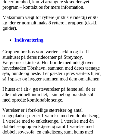
rideerfarenhed, kan vi arrangere skræddersyet
program – kontakt os for mere information.
Maksimum vægt for ryttere (inklusiv ridetøj) er 90
kg, der er normalt maks 8 ryttere i gruppen (ekskl.
guider).
Indkvartering
Gruppen bor hos vore værter Jacklin og Leif i
stuehuset på deres ridecenter på Streymoy,
Færøernes største ø. Her bor de med udsigt over
hovedstaden Tórshavn, sammen med deres teenage
søn, hunde og heste. I er gæster i jeres værters hjem,
så I spiser og hygger sammen med dem om aftenen.
I huset er i alt 4 gæsteværelser på første sal, de er
alle individuelt indrettet, i simpel og praktisk stil
med opredte komfortable senge.
Værelser er i forskellige størrelser og antal
sengepladser; der er 1 værelse med én dobbeltseng,
1 værelse med to enkeltsenge, 1 værelse med én
dobbeltseng og en køjeseng samt 1 værelse med
dobbelt sovesofa, en enkeltseng samt hems med