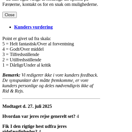
Færøerne, kontakt os for en snak om mulighederne.
Close
Kunders vurdering
Point er givet ud fra skala:
5 = Helt fantastisk/Over al forventning
4 = Godt/Over middel
3 = Tilfredsstillende
2 = Utilfredsstillende
1 = Dårligt/Under al kritik
Bemærk:
Vi redigerer ikke i vore kunders feedback.
De synspunkter der måtte fremkomme, er vore
kunders personlige og deles nødvendigvis ikke af
Rid & Rejs.
Modtaget d. 27. juli 2025
Hvordan var jeres rejse generelt set?
4
Fik I den rigtige hest udfra jeres
ridefærdigheder?
4