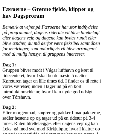
Færøerne – Grønne fjelde, klipper og
hav Dagsproram
Bemærk at vejret på Færøerne har stor indflydelse
på programmet, dagens riderute vil blive tilrettelagt
efter dagens vejr, og dagene kan byttes rundt eller
blive ændret, du må derfor være fleksibel samt åben
for ændringer, som naturligvis vil blive arrangeret
med al mulig hensyn til gruppens interesser.
Dag 1:
Gruppen bliver mødt i Vágar lufthavn og kørt til
ridecenteret, hvor I skal bo de næste 5 nætter.
Køreturen tager en lille times tid. I finder os til rette i
vores værelser, inden I tager ud på en kort
introduktionsridetur, hvor I kan nyde god udsigt
over Tórshavn.
Dag 2:
Efter morgenmad, smører og pakker I madpakkerne,
sadler hestene op og tager ud på en ridetur på 3-4
timer. Ruten tilrettelægges efter dagens vejr og kan
f.eks. gå mod syd mod Kirkjubøur, hvor I klatrer op