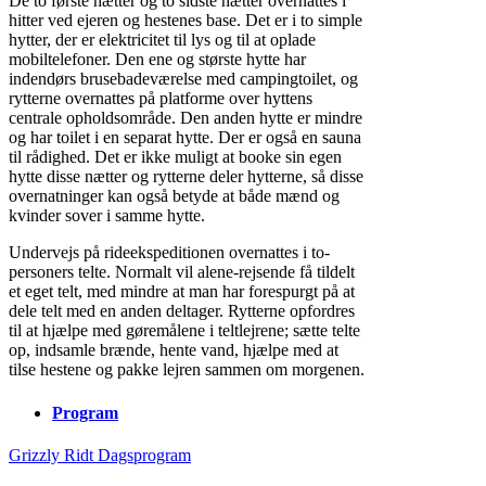
De to første nætter og to sidste nætter overnattes i
hitter ved ejeren og hestenes base. Det er i to simple
hytter, der er elektricitet til lys og til at oplade
mobiltelefoner. Den ene og største hytte har
indendørs brusebadeværelse med campingtoilet, og
rytterne overnattes på platforme over hyttens
centrale opholdsområde. Den anden hytte er mindre
og har toilet i en separat hytte. Der er også en sauna
til rådighed. Det er ikke muligt at booke sin egen
hytte disse nætter og rytterne deler hytterne, så disse
overnatninger kan også betyde at både mænd og
kvinder sover i samme hytte.
Undervejs på rideekspeditionen overnattes i to-
personers telte. Normalt vil alene-rejsende få tildelt
et eget telt, med mindre at man har forespurgt på at
dele telt med en anden deltager. Rytterne opfordres
til at hjælpe med gøremålene i teltlejrene; sætte telte
op, indsamle brænde, hente vand, hjælpe med at
tilse hestene og pakke lejren sammen om morgenen.
Program
Grizzly Ridt Dagsprogram