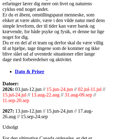
erfaringer lærer dig mere om livet og naturens
cyklus end noget andet.
Er du et åbent, omstillingsparat menneske, som
elsker at være aktiv, være i den vilde natur med dens
simple leveform, der til tider kan være barsk og
krævende, for både psyke og fysik, er denne tur lige
noget for dig.
Du er en del af et team og derfor skal du være villig
til at hjælpe, tage tingene som de kommer og ikke
blive slået ud af uventede situationer eller lange
dage med forberedelser og aktivitet.
Dato & Priser
Datoer:
2026:
03.jun-12.jun //
15.jun-24.jun
//
02.jul-11.jul
//
15.jul-24.jul
//
13.aug-22.aug
//
31.aug-09.sep
//
11.sep-20.sep
2027:
13.jun-12.jun // 15.jun-24.jun // 17.aug-
26.aug // 15.sep-24.sep
Udsolgt
For den ultimative Canada oplevelse, er det er