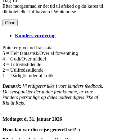
Dag 10
Efter morgenmad er det tid til afsked og du køres til
dit hotel eller lufthavnen i Whitehorse.
Close
Kunders vurdering
Point er givet ud fra skala:
5 = Helt fantastisk/Over al forventning
4 = Godt/Over middel
3 = Tilfredsstillende
2 = Utilfredsstillende
1 = Dårligt/Under al kritik
Bemærk:
Vi redigerer ikke i vore kunders feedback.
De synspunkter der måtte fremkomme, er vore
kunders personlige og deles nødvendigvis ikke af
Rid & Rejs.
Modtaget d. 31. januar 2026
Hvordan var din rejse generelt set?
5