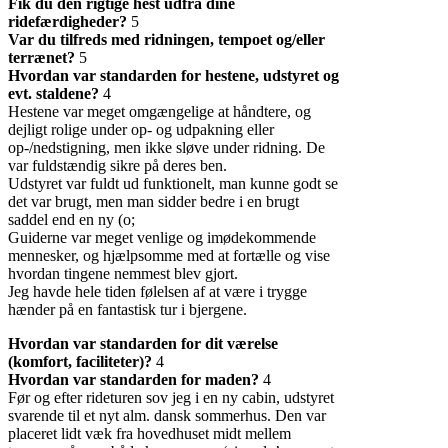
Fik du den rigtige hest udfra dine
ridefærdigheder?
5
Var du tilfreds med ridningen, tempoet og/eller
terrænet?
5
Hvordan var standarden for hestene, udstyret og
evt. staldene?
4
Hestene var meget omgængelige at håndtere, og
dejligt rolige under op- og udpakning eller
op-/nedstigning, men ikke sløve under ridning. De
var fuldstændig sikre på deres ben.
Udstyret var fuldt ud funktionelt, man kunne godt se
det var brugt, men man sidder bedre i en brugt
saddel end en ny (o;
Guiderne var meget venlige og imødekommende
mennesker, og hjælpsomme med at fortælle og vise
hvordan tingene nemmest blev gjort.
Jeg havde hele tiden følelsen af at være i trygge
hænder på en fantastisk tur i bjergene.
Hvordan var standarden for dit værelse
(komfort, faciliteter)?
4
Hvordan var standarden for maden?
4
Før og efter rideturen sov jeg i en ny cabin, udstyret
svarende til et nyt alm. dansk sommerhus. Den var
placeret lidt væk fra hovedhuset midt mellem