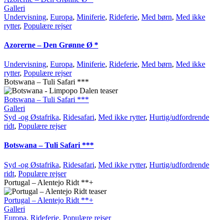
Galleri
Undervisning
,
Europa
,
Miniferie
,
Rideferie
,
Med børn
,
Med ikke
rytter
,
Populære rejser
Azorerne – Den Grønne Ø *
Undervisning
,
Europa
,
Miniferie
,
Rideferie
,
Med børn
,
Med ikke
rytter
,
Populære rejser
Botswana – Tuli Safari ***
Botswana – Tuli Safari ***
Galleri
Syd -og Østafrika
,
Ridesafari
,
Med ikke rytter
,
Hurtig/udfordrende
ridt
,
Populære rejser
Botswana – Tuli Safari ***
Syd -og Østafrika
,
Ridesafari
,
Med ikke rytter
,
Hurtig/udfordrende
ridt
,
Populære rejser
Portugal – Alentejo Ridt **+
Portugal – Alentejo Ridt **+
Galleri
Europa
,
Rideferie
,
Populære rejser