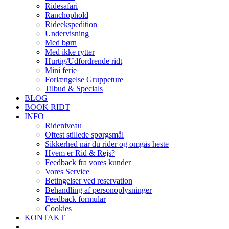
Ridesafari
Ranchophold
Rideekspedition
Undervisning
Med børn
Med ikke rytter
Hurtig/Udfordrende ridt
Mini ferie
Forlængelse Gruppeture
Tilbud & Specials
BLOG
BOOK RIDT
INFO
Rideniveau
Oftest stillede spørgsmål
Sikkerhed når du rider og omgås heste
Hvem er Rid & Rejs?
Feedback fra vores kunder
Vores Service
Betingelser ved reservation
Behandling af personoplysninger
Feedback formular
Cookies
KONTAKT