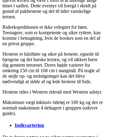
ujævnt terræn og være i form til at tilbringe lange
timer i sadlen. Dette eventyr vil foregå i skridt på
grund af pakhestene og det til tider vanskelige
terræn.
Rideekspeditionen er ikke velegnet for børn.
Teenagere, som er kompetente og sikre ryttere, kan
komme i betragtning, hvis de bookes som en del af
en privat gruppe.
Hestene er hårdføre og sikre på benene, egnede til
bjergene og det barske terræn, og vil sikkert bære
dig gennem terrænet. Deres højde varierer fra
omkring 150 cm til 168 cm i stangmål. På nogle af
de stejle op- og nedstigninger kan det blive
nødvendigt at sidde af og lede hestene til fods.
Hestene rides i Western ridestil med Western udstyr.
Maksimum vægt inklusiv ridetøj er 100 kg og der er
normalt maksimum 4 deltagere i gruppen (udover
guide).
Indkvartering