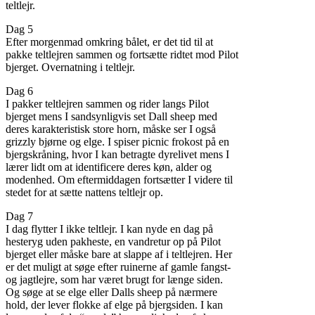
teltlejr.
Dag 5
Efter morgenmad omkring bålet, er det tid til at
pakke teltlejren sammen og fortsætte ridtet mod Pilot
bjerget. Overnatning i teltlejr.
Dag 6
I pakker teltlejren sammen og rider langs Pilot
bjerget mens I sandsynligvis set Dall sheep med
deres karakteristisk store horn, måske ser I også
grizzly bjørne og elge. I spiser picnic frokost på en
bjergskråning, hvor I kan betragte dyrelivet mens I
lærer lidt om at identificere deres køn, alder og
modenhed. Om eftermiddagen fortsætter I videre til
stedet for at sætte nattens teltlejr op.
Dag 7
I dag flytter I ikke teltlejr. I kan nyde en dag på
hesteryg uden pakheste, en vandretur op på Pilot
bjerget eller måske bare at slappe af i teltlejren. Her
er det muligt at søge efter ruinerne af gamle fangst-
og jagtlejre, som har været brugt for længe siden.
Og søge at se elge eller Dalls sheep på nærmere
hold, der lever flokke af elge på bjergsiden. I kan