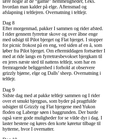
lære nogle af de “gamle” hemmeligheder, f.eks.
hvordan man kalder på elge. Aftensmad og
afslapning i teltlejren. Overnatning i teltlejr.
Dag 8
Efter morgenmad, pakker I sammen og rider afsted.
I rider gennem fyrretræ skove og over åbne enge
med udsigt til Pilot bjerget og Flat bjerget. I stopper
for picnic frokost på en eng, ved siden af ​​en å, som
løber fra Pilot bjerget. Om eftermiddagen fortsætter I
med at ride langs en fyrretræsbevokset bjergkam til
en jeres næste sted til nattens teltlejr, som har en
fremragende beliggenhed i forhold at observere
grizzly bjørne, elge og Dalls’ sheep. Overnatning i
teltlejr.
Dag 9
Sidste dag med at pakke teltlejr sammen og I rider
over et smukt bjergpas, som byder på pragtfulde
udsigter til Grizzly og Flat bjergene med Yukon
floden og Laberge søen i baggrunden. Der burde
også være gode muligheder for se vilde dyr i dag. I
laster hestene og køres den korte køretur tilbage til
hytterne, hvor I overnatter.