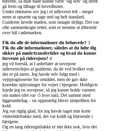
træerne, så man både kunne være ‘sig selv’ og nemt
gå frem og tilbage til hovedhuset.
Under rideturen sov jeg i et udleveret telt – meget
nemt at opsætte og tage ned og helt standard.
Guiderne lavede maden, som smagte dejligt. Det var
ofte sammenkogte retter, som er nemme at tilberede
over bål i ødemarken.
Fik du alle de informationer du behøvede?
3
Fik du alle informationer, således at du følte dig
sikker på møde/transfertider og hvad du kunne
forvente på riderejsen?
4
jeg vil foreslå, at I anbefaler at sovepose
udleveres/lejes af guiderne, da de ved hvilket vejr,
der er på turen. Jeg havde selv fulgt med i
vejrprognoserne for området, men de gav ikke
korrekte oplysninger for vejret i bjergene. Heldigvis
lejede jeg en sovepose, så jeg kunne holde varmen
om natten (det var -5 hver nat). Det samme med
liggeunderlag – en oppustelig bliver simpelthen for
kold.
Jeg var rigtig glad, for jeg havde taget min korte
vinterridefrakke med, det var koldt og blæsende i
bjergene.
Og en lang rideregnfrakke er slet ikke nok, hvis det