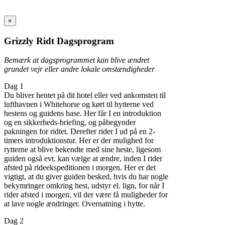
×
Grizzly Ridt Dagsprogram
Bemærk at dagsprogrammet kan blive ændret
grundet vejr eller andre lokale omstændigheder
Dag 1
Du bliver hentet på dit hotel eller ved ankomsten til
lufthavnen i Whitehorse og kørt til hytterne ved
hestens og guidens base. Her får I en introduktion
og en sikkerheds-briefing, og påbegynder
pakningen for ridtet. Derefter rider I ud på en 2-
timers introduktionstur. Her er der mulighed for
rytterne at blive bekendte med sine heste, ligesom
guiden også evt. kan vælge at ændre, inden I rider
afsted på rideekspeditionen i morgen. Her er det
vigtigt, at du giver guiden besked, hvis du har nogle
bekymringer omkring hest, udstyr el. lign, for når I
rider afsted i morgen, vil der være få muligheder for
at lave nogle ændringer. Overnatning i hytte.
Dag 2