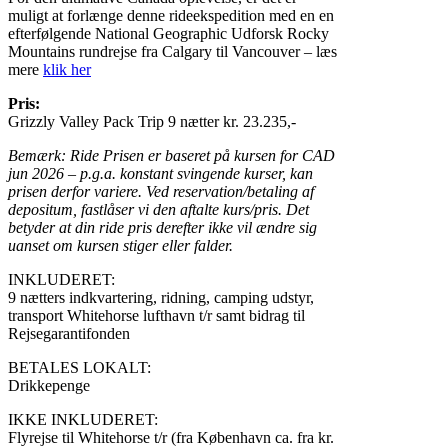
muligt at forlænge denne rideekspedition med en en
efterfølgende National Geographic Udforsk Rocky
Mountains rundrejse fra Calgary til Vancouver – læs
mere
klik her
Pris:
Grizzly Valley Pack Trip 9 nætter kr. 23.235,-
Bemærk: Ride Prisen er baseret på kursen for CAD
jun 2026 – p.g.a. konstant svingende kurser, kan
prisen derfor variere. Ved reservation/betaling af
depositum, fastlåser vi den aftalte kurs/pris. Det
betyder at din ride pris derefter ikke vil ændre sig
uanset om kursen stiger eller falder.
INKLUDERET:
9 nætters indkvartering, ridning, camping udstyr,
transport Whitehorse lufthavn t/r samt bidrag til
Rejsegarantifonden
BETALES LOKALT:
Drikkepenge
IKKE INKLUDERET:
Flyrejse til Whitehorse t/r (fra København ca. fra kr.