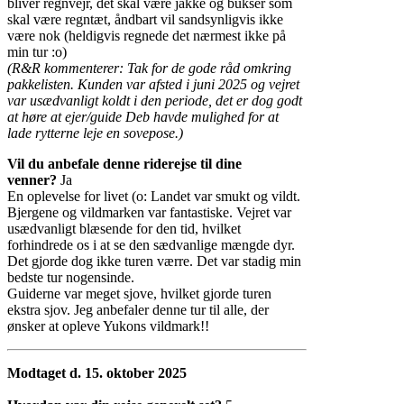
bliver regnvejr, det skal være jakke og bukser som
skal være regntæt, åndbart vil sandsynligvis ikke
være nok (heldigvis regnede det nærmest ikke på
min tur :o)
(R&R kommenterer: Tak for de gode råd omkring
pakkelisten. Kunden var afsted i juni 2025 og vejret
var usædvanligt koldt i den periode, det er dog godt
at høre at ejer/guide Deb havde mulighed for at
lade rytterne leje en sovepose.)
Vil du anbefale denne riderejse til dine
venner?
Ja
En oplevelse for livet (o: Landet var smukt og vildt.
Bjergene og vildmarken var fantastiske. Vejret var
usædvanligt blæsende for den tid, hvilket
forhindrede os i at se den sædvanlige mængde dyr.
Det gjorde dog ikke turen værre. Det var stadig min
bedste tur nogensinde.
Guiderne var meget sjove, hvilket gjorde turen
ekstra sjov. Jeg anbefaler denne tur til alle, der
ønsker at opleve Yukons vildmark!!
Modtaget d. 15. oktober 2025