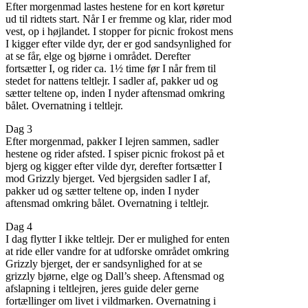
Efter morgenmad lastes hestene for en kort køretur
ud til ridtets start. Når I er fremme og klar, rider mod
vest, op i højlandet. I stopper for picnic frokost mens
I kigger efter vilde dyr, der er god sandsynlighed for
at se får, elge og bjørne i området. Derefter
fortsætter I, og rider ca. 1½ time før I når frem til
stedet for nattens teltlejr. I sadler af, pakker ud og
sætter teltene op, inden I nyder aftensmad omkring
bålet. Overnatning i teltlejr.
Dag 3
Efter morgenmad, pakker I lejren sammen, sadler
hestene og rider afsted. I spiser picnic frokost på et
bjerg og kigger efter vilde dyr, derefter fortsætter I
mod Grizzly bjerget. Ved bjergsiden sadler I af,
pakker ud og sætter teltene op, inden I nyder
aftensmad omkring bålet. Overnatning i teltlejr.
Dag 4
I dag flytter I ikke teltlejr. Der er mulighed for enten
at ride eller vandre for at udforske området omkring
Grizzly bjerget, der er sandsynlighed for at se
grizzly bjørne, elge og Dall’s sheep. Aftensmad og
afslapning i teltlejren, jeres guide deler gerne
fortællinger om livet i vildmarken. Overnatning i