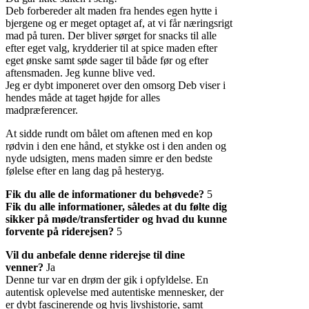
Deb forbereder alt maden fra hendes egen hytte i
bjergene og er meget optaget af, at vi får næringsrigt
mad på turen. Der bliver sørget for snacks til alle
efter eget valg, krydderier til at spice maden efter
eget ønske samt søde sager til både før og efter
aftensmaden. Jeg kunne blive ved.
Jeg er dybt imponeret over den omsorg Deb viser i
hendes måde at taget højde for alles
madpræferencer.
At sidde rundt om bålet om aftenen med en kop
rødvin i den ene hånd, et stykke ost i den anden og
nyde udsigten, mens maden simre er den bedste
følelse efter en lang dag på hesteryg.
Fik du alle de informationer du behøvede?
5
Fik du alle informationer, således at du følte dig
sikker på møde/transfertider og hvad du kunne
forvente på riderejsen?
5
Vil du anbefale denne riderejse til dine
venner?
Ja
Denne tur var en drøm der gik i opfyldelse. En
autentisk oplevelse med autentiske mennesker, der
er dybt fascinerende og hvis livshistorie, samt