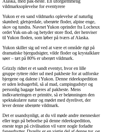
Alaska, med pak-heste. En uforglemmelig
vildmarksoplevelse for eventyrere
Yukon er en sand vildmarks oplevelse af naturlig
skønhed; gletsjerdale, uberørte floder, alpine enge,
skov og tundra. Navnet Yukon oprinder fra Locheux
ordet Yuk-un-ah og betyder store flod, der henviser
til Yukon floden, som løber på tværs af Alaska.
Yukon skiller sig ud ved at være et område rigt på
dramatiske bjergudsigter, vilde floder og krystalklare
søer – tæt på 80% er uberørt vildmark.
Grizzly ridtet er et sandt eventyr, hvor en lille
gruppe ryttere rider ud med pakheste for at udforske
bjergene og dalene i Yukon. Denne rideekspedition
er uden ledsagerbil, så al mad, campingudstyr og
personlig bagage bæres af pakheste. Mens
indkvarteringen er primitiv, så er belønningen den
spektakulære natur og mødet med dyrelivet, der
lever denne uberørte vildmark.
Det er usandsynligt, at du vil møde andre mennesker
eller tegn på beboelse på denne rideekspedition,
eneste tegn på civilisation vil være nogle forladte
fangerhytter. Dyreliv er en vigtig del af denne tur, og