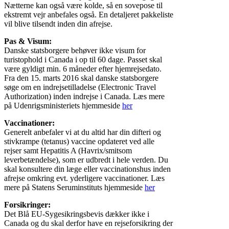
Nætterne kan også være kolde, så en sovepose til
ekstremt vejr anbefales også. En detaljeret pakkeliste
vil blive tilsendt inden din afrejse.
Pas & Visum:
Danske statsborgere behøver ikke visum for
turistophold i Canada i op til 60 dage. Passet skal
være gyldigt min. 6 måneder efter hjemrejsedato.
Fra den 15. marts 2016 skal danske statsborgere
søge om en indrejsetilladelse (Electronic Travel
Authorization) inden indrejse i Canada. Læs mere
på Udenrigsministeriets hjemmeside
her
Vaccinationer:
Generelt anbefaler vi at du altid har din difteri og
stivkrampe (tetanus) vaccine opdateret ved alle
rejser samt Hepatitis A (Havrix/smitsom
leverbetændelse), som er udbredt i hele verden. Du
skal konsultere din læge eller vaccinationshus inden
afrejse omkring evt. yderligere vaccinationer. Læs
mere på Statens Seruminstituts hjemmeside
her
Forsikringer:
Det Blå EU-Sygesikringsbevis dækker ikke i
Canada og du skal derfor have en rejseforsikring der