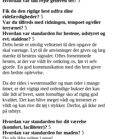
Hvordan var din rejse generelt set?
5
Fik du den rigtige hest udfra dine
ridefærdigheder?
5
Var du tilfreds med ridningen, tempoet og/eller
terrænet?
5
Hvordan var standarden for hestene, udstyret og
evt. staldene?
5
Debs heste er utrolig veltrænet til den opgave de
skal varetage. Lyt til de anvisninger der gives og læg
mærke til hestens signaler. Oftes fornemmede
hesten, at der var vildt liv omkring os, før vi selv
gjorde. En god kommunikation med din hest giver
den bedste oplevelse.
Da der rides i westernsadler og man rider i mange
timer, er det vigtigt med ordentlige bukser der kan
tåle lidt af hvert, samt fornuftige sko af rigtig god
kvalitet. Det kan blive meget vådt og terrænet er
vildt og kan rive dit tøj i stykker. Derfor, gå ikke ned
på udstyr.
Hvordan var standarden for dit værelse
(komfort, faciliteter)?
5
Hvordan var standarden for maden?
5
Du går ikke sulten i seng!