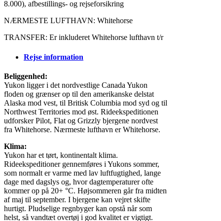
8.000), afbestillings- og rejseforsikring
NÆRMESTE LUFTHAVN: Whitehorse
TRANSFER: Er inkluderet Whitehorse lufthavn t/r
Rejse information
Beliggenhed:
Yukon ligger i det nordvestlige Canada Yukon
floden og grænser op til den amerikanske delstat
Alaska mod vest, til Britisk Columbia mod syd og til
Northwest Territories mod øst. Rideekspeditionen
udforsker Pilot, Flat og Grizzly bjergene nordvest
fra Whitehorse. Nærmeste lufthavn er Whitehorse.
Klima:
Yukon har et tørt, kontinentalt klima.
Rideekspeditioner gennemføres i Yukons sommer,
som normalt er varme med lav luftfugtighed, lange
dage med dagslys og, hvor dagtemperaturer ofte
kommer op på 20+ °C. Højsommeren går fra midten
af ​​maj til september. I bjergene kan vejret skifte
hurtigt. Pludselige regnbyger kan opstå når som
helst, så vandtæt overtøj i god kvalitet er vigtigt.