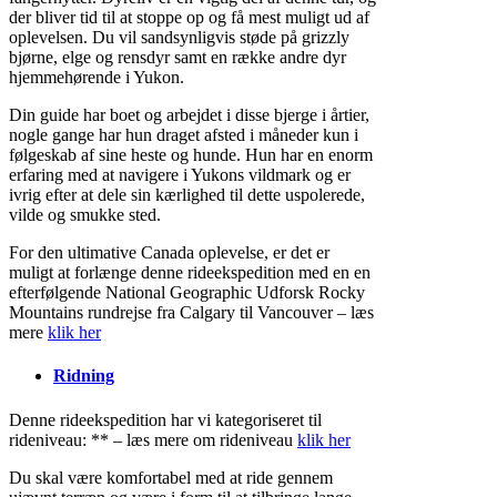
der bliver tid til at stoppe op og få mest muligt ud af
oplevelsen. Du vil sandsynligvis støde på grizzly
bjørne, elge og rensdyr samt en række andre dyr
hjemmehørende i Yukon.
Din guide har boet og arbejdet i disse bjerge i årtier,
nogle gange har hun draget afsted i måneder kun i
følgeskab af sine heste og hunde. Hun har en enorm
erfaring med at navigere i Yukons vildmark og er
ivrig efter at dele sin kærlighed til dette uspolerede,
vilde og smukke sted.
For den ultimative Canada oplevelse, er det er
muligt at forlænge denne rideekspedition med en en
efterfølgende National Geographic Udforsk Rocky
Mountains rundrejse fra Calgary til Vancouver – læs
mere
klik her
Ridning
Denne rideekspedition har vi kategoriseret til
rideniveau: ** – læs mere om rideniveau
klik her
Du skal være komfortabel med at ride gennem