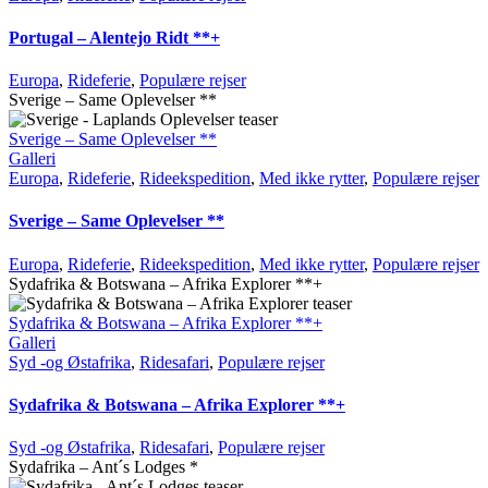
Portugal – Alentejo Ridt **+
Europa
,
Rideferie
,
Populære rejser
Sverige – Same Oplevelser **
Sverige – Same Oplevelser **
Galleri
Europa
,
Rideferie
,
Rideekspedition
,
Med ikke rytter
,
Populære rejser
Sverige – Same Oplevelser **
Europa
,
Rideferie
,
Rideekspedition
,
Med ikke rytter
,
Populære rejser
Sydafrika & Botswana – Afrika Explorer **+
Sydafrika & Botswana – Afrika Explorer **+
Galleri
Syd -og Østafrika
,
Ridesafari
,
Populære rejser
Sydafrika & Botswana – Afrika Explorer **+
Syd -og Østafrika
,
Ridesafari
,
Populære rejser
Sydafrika – Ant´s Lodges *