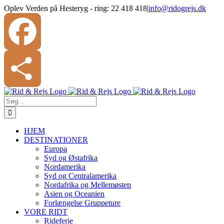
Skip
Oplev Verden på Hesteryg - ring: 22 418 418
|
info@ridogrejs.dk
to
content
Facebook
Søg
Share
efter:
HJEM
DESTINATIONER
Europa
Syd og Østafrika
Nordamerika
Syd og Centralamerika
Nordafrika og Mellemøsten
Asien og Oceanien
Forlængelse Gruppeture
VORE RIDT
Rideferie