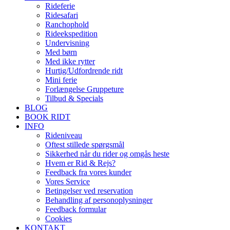
Rideferie
Ridesafari
Ranchophold
Rideekspedition
Undervisning
Med børn
Med ikke rytter
Hurtig/Udfordrende ridt
Mini ferie
Forlængelse Gruppeture
Tilbud & Specials
BLOG
BOOK RIDT
INFO
Rideniveau
Oftest stillede spørgsmål
Sikkerhed når du rider og omgås heste
Hvem er Rid & Rejs?
Feedback fra vores kunder
Vores Service
Betingelser ved reservation
Behandling af personoplysninger
Feedback formular
Cookies
KONTAKT